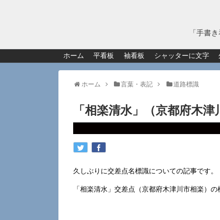
「手書き
ホーム
平看板
袖看板
シャッターに文字
ホーム
言葉・表記
道路標識
「相楽清水」（京都府木津
久しぶりに交差点名標識についての記事です。
「相楽清水」交差点（京都府木津川市相楽）の標識。