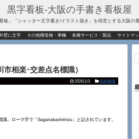
黒字看板‐大阪の手書き看板屋
看板」「シャッター文字書き/イラスト描き」を得意とする大阪の
外壁に文字
その他構造物・車輛
各種サービス・製品
サイトマッ
川市相楽･交差点名標識）
2026/1/3
道路標識
ローマ字で「Saganakashimizu」と記されています。