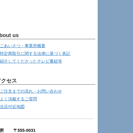
bout us
ごあいさつ・事業所概要
特定商取引に関する法律に基づく表記
紹介してくださったテレビ番組等
アクセス
ご注文までの流れ・お問い合わせ
よく頂戴するご質問
当店付近地図
所 〒555-0031