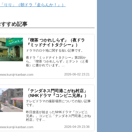
「りり」（朝ドラ『走らんか！』）
おすすめ記事
「喫茶 つかれしらず」（夜ドラ
『ミッドナイトタクシー』）
ドラマのロケ地に関する短い記事です。
夜ドラ『ミッドナイトタクシー』第2回か
ら。「喫茶 つかれしらず」とテント（と看
板）に書かれています。…
2026-06-02 23:21
www.kuroji-kanban.com
「テンダネス門司港こがね村店」
（NHKドラマ『コンビニ兄弟』）
テレビドラマの撮影場所についての短い記事
です。
昨日放送が始まったNHKドラマ『コンビニ
兄弟』。コンビニ「テンダネス門司港こがね
村店」です…
2026-04-29 23:36
www.kuroji-kanban.com