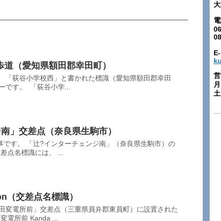
大
電
06
0
E-
k
歩道（愛知県額田郡幸田町）
営
。 「荻谷小学校西」と書かれた標識（愛知県額田郡幸田
月
ーです。 「荻谷小学...
土:
ジ南」交差点（奈良県生駒市）
事です。 「辻?インターチェンジ南」（奈良県生駒市）の
差点名標識には、 ...
tation（交差点名標識）
神田変電所前」交差点（三重県員弁郡東員町）に設置された
所前 Kanda ...