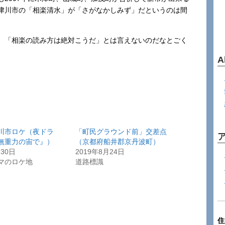
津川市の「相楽清水」が「さがなかしみず」だというのは間
。
、「相楽の読み方は絶対こうだ」とは言えないのだなとごく
A
川市ロケ（夜ドラ
「町民グラウンド前」交差点
無重力の宙で』）
（京都府船井郡京丹波町）
月30日
2019年8月24日
マのロケ地
道路標識
住