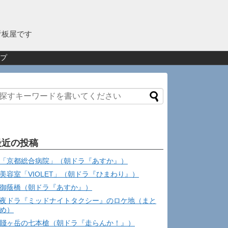
看板屋です
プ
最近の投稿
「京都総合病院」（朝ドラ『あすか』）
美容室「VIOLET」（朝ドラ『ひまわり』）
御蔭橋（朝ドラ『あすか』）
夜ドラ『ミッドナイトタクシー』のロケ地（まと
め）
賤ヶ岳の七本槍（朝ドラ『走らんか！』）