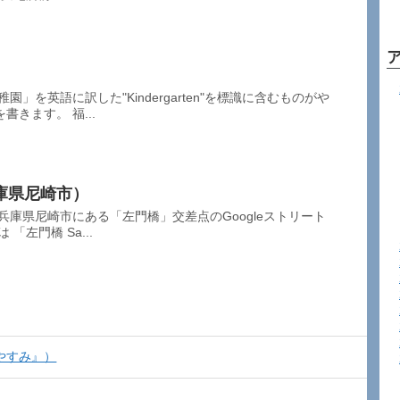
」を英語に訳した"Kindergarten"を標識に含むものがや
きます。 福...
庫県尼崎市）
兵庫県尼崎市にある「左門橋」交差点のGoogleストリート
「左門橋 Sa...
やすみ』）