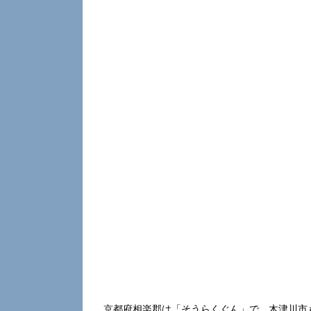
京都府相楽郡は「そうらくぐん」で、木津川市も