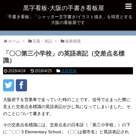
黒字看板‐大阪の手書き看板屋
「手書き看板」「シャッター文字書き/イラスト描き」を得意とする
大阪の看板屋です
ホーム
言葉・表記
道路標識
「〇〇第三小学校」の英語表記（交差点名標
識）
2018/4/24
2018/4/25
道路標識
大阪府下を営業車で走っていた時のことです。信号で止まった際に
見えた交差点名標識の英語表記が少し気になってしまいました。そ
のことについて書きます。
その交差点名標識には、交差点名の日本語（「第三小学校」）の下
に「〇〇 3 Elementary School」（〇〇は都市名）と英語表記され