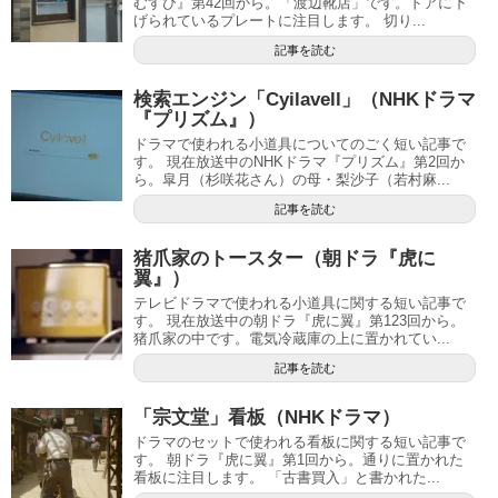
むすび』第42回から。「渡辺靴店」です。ドアに下
げられているプレートに注目します。 切り...
記事を読む
検索エンジン「Cyilavell」（NHKドラマ
『プリズム』）
ドラマで使われる小道具についてのごく短い記事で
す。 現在放送中のNHKドラマ『プリズム』第2回か
ら。皐月（杉咲花さん）の母・梨沙子（若村麻...
記事を読む
猪爪家のトースター（朝ドラ『虎に
翼』）
テレビドラマで使われる小道具に関する短い記事で
す。 現在放送中の朝ドラ『虎に翼』第123回から。
猪爪家の中です。電気冷蔵庫の上に置かれてい...
記事を読む
「宗文堂」看板（NHKドラマ）
ドラマのセットで使われる看板に関する短い記事で
す。 朝ドラ『虎に翼』第1回から。通りに置かれた
看板に注目します。 「古書買入」と書かれた...