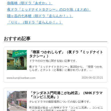
御蔭橋（朝ドラ『あすか』）
夜ドラ『ミッドナイトタクシー』のロケ地（まとめ）
賤ヶ岳の七本槍（朝ドラ『走らんか！』）
「りり」（朝ドラ『走らんか！』）
おすすめ記事
「喫茶 つかれしらず」（夜ドラ『ミッドナイト
タクシー』）
ドラマのロケ地に関する短い記事です。
夜ドラ『ミッドナイトタクシー』第2回から。「喫茶 つかれ
しらず」とテント（と看板）に書かれています。…
2026-06-02 23:21
www.kuroji-kanban.com
「テンダネス門司港こがね村店」（NHKドラマ
『コンビニ兄弟』）
テレビドラマの撮影場所についての短い記事です。
昨日放送が始まったNHKドラマ『コンビニ兄弟』。コンビニ
「テンダネス門司港こがね村店」です…