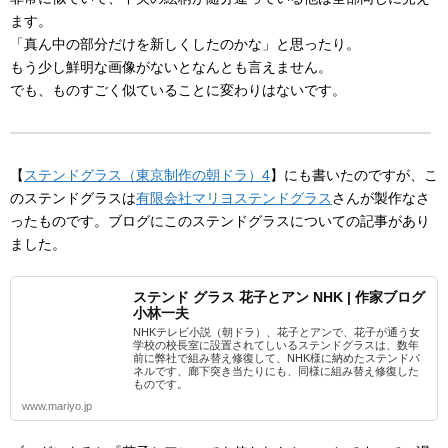
ます。
「真ん中の部分だけを新しくしたのかな」と思ったり。
もう少し鮮明な画像がないとなんとも言えません。
でも、ものすごく似ていることに変わりはないです。
【
ステンドグラス（東京制作の朝ドラ）4
】にも書いたのですが、こ
のステンドグラスは
有限会社マリヨステンドグラス
さんが製作なさ
ったものです。ブログにこのステンドグラスについての記事があり
ました。
ステンド グラス 花子とアン NHK | 作家ブログ
小林一夫
NHKテレビ小説（朝ドラ）、花子とアンで、花子が通う女
学校の校長室に設置されてしいるステンドグラスは、数年
前に弊社で組み替え修復して、NHK様に納めたステンドパ
ネルです、廊下突き当たりにも、同様に組み替え修復した
ものです。
www.mariyo.jp