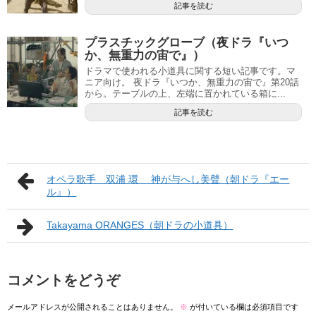
記事を読む
プラスチックグローブ（夜ドラ『いつ
か、無重力の宙で』）
ドラマで使われる小道具に関する短い記事です。マ
ニア向け。 夜ドラ『いつか、無重力の宙で』第20話
から。テーブルの上、左端に置かれている箱に...
記事を読む
オペラ歌手 双浦 環 神が与へし美聲（朝ドラ『エー
ル』）
Takayama ORANGES（朝ドラの小道具）
コメントをどうぞ
メールアドレスが公開されることはありません。
※
が付いている欄は必須項目です