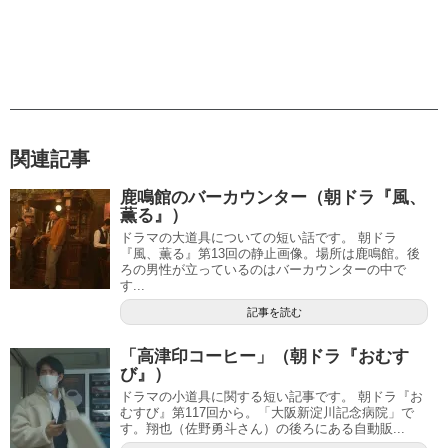
関連記事
鹿鳴館のバーカウンター（朝ドラ『風、
薫る』）
ドラマの大道具についての短い話です。 朝ドラ
『風、薫る』第13回の静止画像。場所は鹿鳴館。後
ろの男性が立っているのはバーカウンターの中で
す...
記事を読む
「高津印コーヒー」（朝ドラ『おむす
び』）
ドラマの小道具に関する短い記事です。 朝ドラ『お
むすび』第117回から。「大阪新淀川記念病院」で
す。翔也（佐野勇斗さん）の後ろにある自動販...