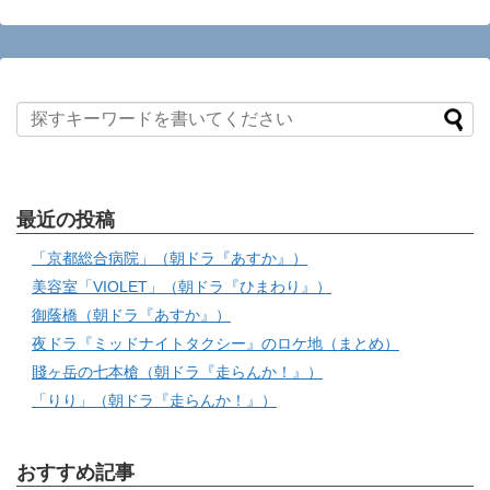
最近の投稿
「京都総合病院」（朝ドラ『あすか』）
美容室「VIOLET」（朝ドラ『ひまわり』）
御蔭橋（朝ドラ『あすか』）
夜ドラ『ミッドナイトタクシー』のロケ地（まとめ）
賤ヶ岳の七本槍（朝ドラ『走らんか！』）
「りり」（朝ドラ『走らんか！』）
おすすめ記事