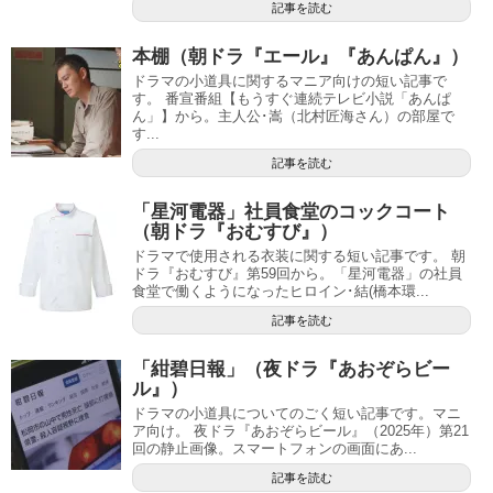
記事を読む
本棚（朝ドラ『エール』『あんぱん』）
ドラマの小道具に関するマニア向けの短い記事で
す。 番宣番組【もうすぐ連続テレビ小説「あんぱ
ん」】から。主人公･嵩（北村匠海さん）の部屋で
す...
記事を読む
「星河電器」社員食堂のコックコート
（朝ドラ『おむすび』）
ドラマで使用される衣装に関する短い記事です。 朝
ドラ『おむすび』第59回から。「星河電器」の社員
食堂で働くようになったヒロイン･結(橋本環...
記事を読む
「紺碧日報」（夜ドラ『あおぞらビー
ル』）
ドラマの小道具についてのごく短い記事です。マニ
ア向け。 夜ドラ『あおぞらビール』（2025年）第21
回の静止画像。スマートフォンの画面にあ...
記事を読む