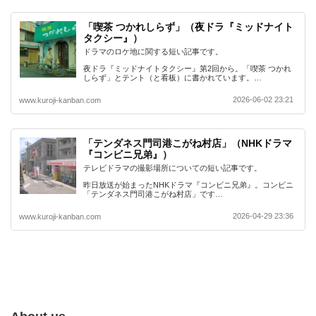
「喫茶 つかれしらず」（夜ドラ『ミッドナイト
タクシー』）
ドラマのロケ地に関する短い記事です。
夜ドラ『ミッドナイトタクシー』第2回から。「喫茶 つかれ
しらず」とテント（と看板）に書かれています。…
2026-06-02 23:21
www.kuroji-kanban.com
「テンダネス門司港こがね村店」（NHKドラマ
『コンビニ兄弟』）
テレビドラマの撮影場所についての短い記事です。
昨日放送が始まったNHKドラマ『コンビニ兄弟』。コンビニ
「テンダネス門司港こがね村店」です…
2026-04-29 23:36
www.kuroji-kanban.com