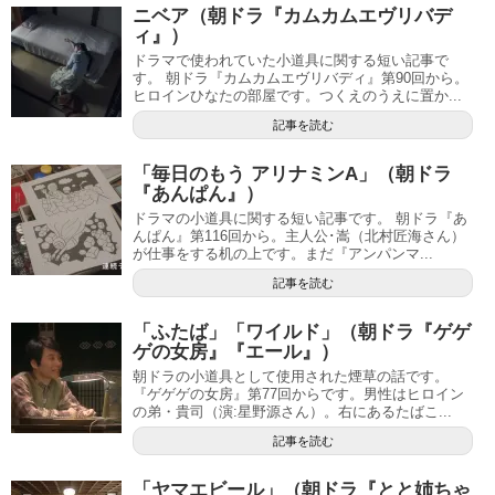
ニベア（朝ドラ『カムカムエヴリバデ
ィ』）
ドラマで使われていた小道具に関する短い記事で
す。 朝ドラ『カムカムエヴリバディ』第90回から。
ヒロインひなたの部屋です。つくえのうえに置か...
記事を読む
「毎日のもう アリナミンA」（朝ドラ
『あんぱん』）
ドラマの小道具に関する短い記事です。 朝ドラ『あ
んぱん』第116回から。主人公･嵩（北村匠海さん）
が仕事をする机の上です。まだ『アンパンマ...
記事を読む
「ふたば」「ワイルド」（朝ドラ『ゲゲ
ゲの女房』『エール』）
朝ドラの小道具として使用された煙草の話です。
『ゲゲゲの女房』第77回からです。男性はヒロイン
の弟・貴司（演:星野源さん）。右にあるたばこ...
記事を読む
「ヤマエビール」（朝ドラ『とと姉ちゃ