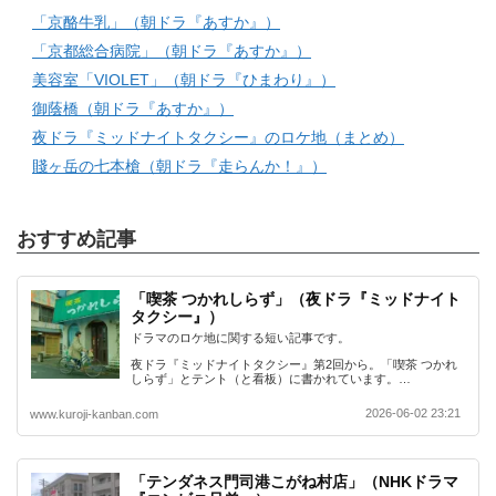
「京酪牛乳」（朝ドラ『あすか』）
「京都総合病院」（朝ドラ『あすか』）
美容室「VIOLET」（朝ドラ『ひまわり』）
御蔭橋（朝ドラ『あすか』）
夜ドラ『ミッドナイトタクシー』のロケ地（まとめ）
賤ヶ岳の七本槍（朝ドラ『走らんか！』）
おすすめ記事
「喫茶 つかれしらず」（夜ドラ『ミッドナイト
タクシー』）
ドラマのロケ地に関する短い記事です。
夜ドラ『ミッドナイトタクシー』第2回から。「喫茶 つかれ
しらず」とテント（と看板）に書かれています。…
2026-06-02 23:21
www.kuroji-kanban.com
「テンダネス門司港こがね村店」（NHKドラマ