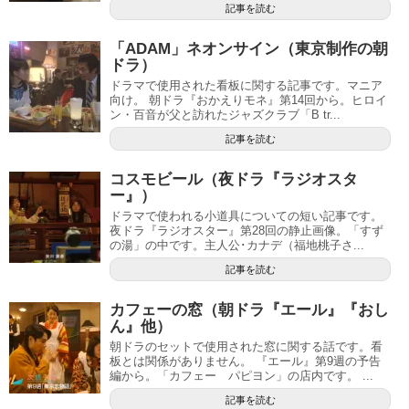
記事を読む
「ADAM」ネオンサイン（東京制作の朝
ドラ）
ドラマで使用された看板に関する記事です。マニア
向け。 朝ドラ『おかえりモネ』第14回から。ヒロイ
ン・百音が父と訪れたジャズクラブ「B tr...
記事を読む
コスモビール（夜ドラ『ラジオスタ
ー』）
ドラマで使われる小道具についての短い記事です。
夜ドラ『ラジオスター』第28回の静止画像。「すず
の湯」の中です。主人公･カナデ（福地桃子さ...
記事を読む
カフェーの窓（朝ドラ『エール』『おし
ん』他）
朝ドラのセットで使用された窓に関する話です。看
板とは関係がありません。 『エール』第9週の予告
編から。「カフェー パピヨン」の店内です。 ...
記事を読む