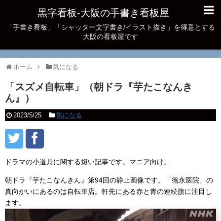
黒字看板‐大阪の手書き看板屋
「手書き看板」「シャッター文字書き/イラスト描き」を得意とする
大阪の看板屋です
ホーム
気になる
「スズメ自転車」（朝ドラ『芋たこなんき
ん』）
2023/5/25
気になる
ドラマの小道具に関する短い記事です。マニア向け。
朝ドラ『芋たこなんきん』第94回の静止画像です。「徳永医院」の
真向かいにあるのは自転車店。軒先にある赤と青の連続旗に注目し
ます。