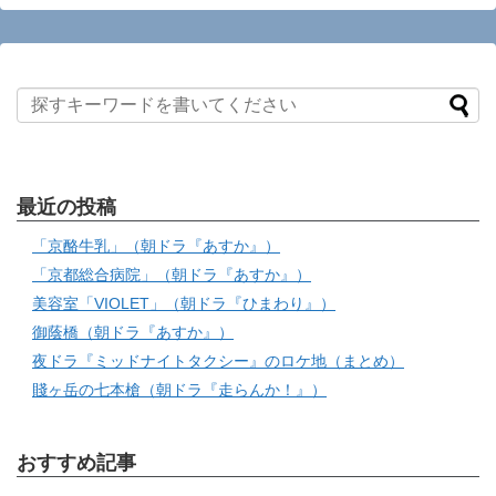
最近の投稿
「京酪牛乳」（朝ドラ『あすか』）
「京都総合病院」（朝ドラ『あすか』）
美容室「VIOLET」（朝ドラ『ひまわり』）
御蔭橋（朝ドラ『あすか』）
夜ドラ『ミッドナイトタクシー』のロケ地（まとめ）
賤ヶ岳の七本槍（朝ドラ『走らんか！』）
おすすめ記事