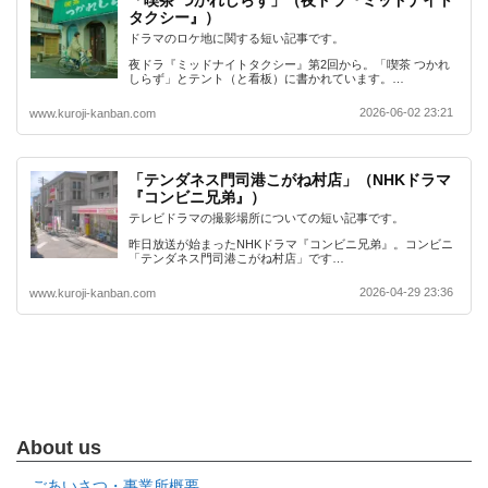
タクシー』）
ドラマのロケ地に関する短い記事です。
夜ドラ『ミッドナイトタクシー』第2回から。「喫茶 つかれ
しらず」とテント（と看板）に書かれています。…
2026-06-02 23:21
www.kuroji-kanban.com
「テンダネス門司港こがね村店」（NHKドラマ
『コンビニ兄弟』）
テレビドラマの撮影場所についての短い記事です。
昨日放送が始まったNHKドラマ『コンビニ兄弟』。コンビニ
「テンダネス門司港こがね村店」です…
2026-04-29 23:36
www.kuroji-kanban.com
About us
ごあいさつ・事業所概要