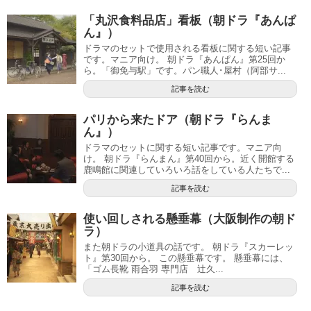
「丸沢食料品店」看板（朝ドラ『あんぱ
ん』）
ドラマのセットで使用される看板に関する短い記事
です。マニア向け。 朝ドラ『あんぱん』第25回か
ら。「御免与駅」です。パン職人･屋村（阿部サ...
記事を読む
パリから来たドア（朝ドラ『らんま
ん』）
ドラマのセットに関する短い記事です。マニア向
け。 朝ドラ『らんまん』第40回から。近く開館する
鹿鳴館に関連していろいろ話をしている人たちで...
記事を読む
使い回しされる懸垂幕（大阪制作の朝ド
ラ）
また朝ドラの小道具の話です。 朝ドラ『スカーレッ
ト』第30回から。 この懸垂幕です。 懸垂幕には、
「ゴム長靴 雨合羽 専門店 辻久...
記事を読む