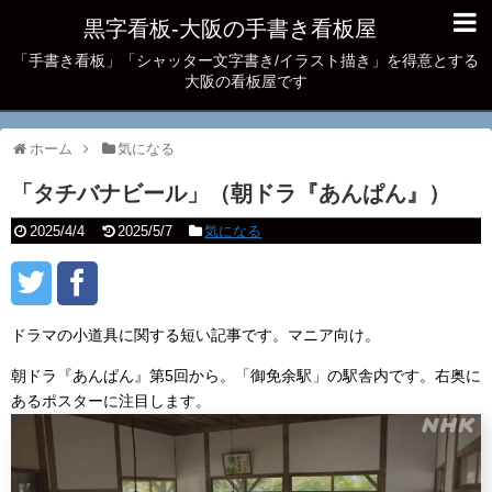
黒字看板‐大阪の手書き看板屋
「手書き看板」「シャッター文字書き/イラスト描き」を得意とする
大阪の看板屋です
ホーム
気になる
「タチバナビール」（朝ドラ『あんぱん』）
2025/4/4
2025/5/7
気になる
ドラマの小道具に関する短い記事です。マニア向け。
朝ドラ『あんぱん』第5回から。「御免余駅」の駅舎内です。右奥に
あるポスターに注目します。