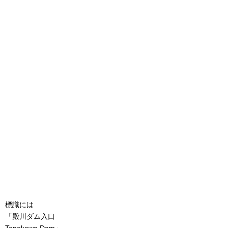
標識には
「殿川ダム入口