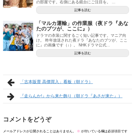
の部屋です。右側にある鏡台にご注目を。 ...
記事を読む
「マルカ運輸」の作業服（夜ドラ『あな
たのブツが、ここに』）
ドラマの衣装に関するごく短い記事です。マニア向
け。 昨年放送された夜ドラ『あなたのブツが、ここ
に』の画像です（↓）。 NHKドラマ公式...
記事を読む
「古本販賣 高價買入」看板（朝ドラ）
『走らんか!』から来た飾り（朝ドラ『あさが来た』）
コメントをどうぞ
メールアドレスが公開されることはありません。
※
が付いている欄は必須項目です