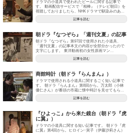
ドラマの小道具で使われたビールに関する記事で
す。 動画配信サービスで『相棒』（テレビ朝日）を
視聴しておりましたら、NHKドラマで馴染みのあ...
記事を読む
朝ドラ『なつぞら』「週刊文夏」の記事
朝ドラ『なつぞら』第97回で使用された小道具、
「週刊文夏」の記事本文の内容が全部分かったので
文字にします。 東洋動画初の女性原画マン...
記事を読む
商館時計（朝ドラ『らんまん』）
ドラマで使用される小道具に関するごく短い記事で
す。 朝ドラ『らんまん』第8回から。万太郎（小林
優仁さん）が番頭の市蔵に懐中時計を見せてもら...
記事を読む
『ひよっこ』から来た鏡台（朝ドラ『虎
に翼』）
ドラマの小道具に関する短い記事です。 朝ドラ『虎
に翼』第4回から。ヒロイン･寅子（伊藤沙莉さん）