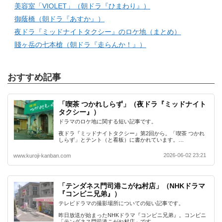
美容室「VIOLET」（朝ドラ『ひまわり』）
御蔭橋（朝ドラ『あすか』）
夜ドラ『ミッドナイトタクシー』のロケ地（まとめ）
賤ヶ岳の七本槍（朝ドラ『走らんか！』）
おすすめ記事
「喫茶 つかれしらず」（夜ドラ『ミッドナイト
タクシー』）
ドラマのロケ地に関する短い記事です。
夜ドラ『ミッドナイトタクシー』第2回から。「喫茶 つかれ
しらず」とテント（と看板）に書かれています。…
2026-06-02 23:21
www.kuroji-kanban.com
「テンダネス門司港こがね村店」（NHKドラマ
『コンビニ兄弟』）
テレビドラマの撮影場所についての短い記事です。
昨日放送が始まったNHKドラマ『コンビニ兄弟』。コンビニ
「テンダネス門司港こがね村店」です…