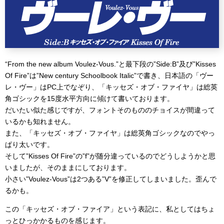
“From the new album Voulez-Vous.”と最下段の”Side:B”及び”Kisses
Of Fire”は”New century Schoolbook Italic”で書き、日本語の「ヴー
レ・ヴー」はPC上でなぞり、「キッセズ・オブ・ファイヤ」は総英
角ゴシックを15度水平方向に傾けて書いております。
だいたい似た感じですが、フォントそのもののチョイスが間違って
いるかも知れません。
また、「キッセズ・オブ・ファイヤ」は総英角ゴシックなのでやっ
ぱり太いです。
そして”Kisses Of Fire”の”f”が随分違っているのでどうしようかと思
いましたが、そのままにしております。
小さい”Voulez-Vous”は2つある”V”を修正してしまいました。歪んで
るかも。
この「キッセズ・オブ・ファイア」という表記に、私としてはちょ
っとひっかかるものを感じます。