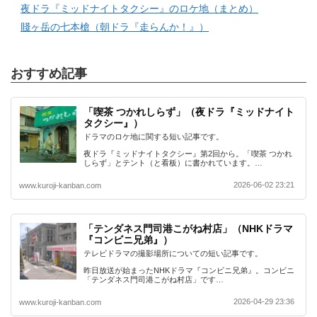
夜ドラ『ミッドナイトタクシー』のロケ地（まとめ）
賤ヶ岳の七本槍（朝ドラ『走らんか！』）
おすすめ記事
「喫茶 つかれしらず」（夜ドラ『ミッドナイト
タクシー』）
ドラマのロケ地に関する短い記事です。
夜ドラ『ミッドナイトタクシー』第2回から。「喫茶 つかれ
しらず」とテント（と看板）に書かれています。…
2026-06-02 23:21
www.kuroji-kanban.com
「テンダネス門司港こがね村店」（NHKドラマ
『コンビニ兄弟』）
テレビドラマの撮影場所についての短い記事です。
昨日放送が始まったNHKドラマ『コンビニ兄弟』。コンビニ
「テンダネス門司港こがね村店」です…
2026-04-29 23:36
www.kuroji-kanban.com