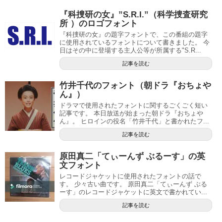
『科捜研の女』”S.R.I.”（科学捜査研究
所 ）のロゴフォント
『科捜研の女』の題字フォントで、この番組の題字
に使用されているフォントについて書きました。 今
日はその中に登場する主人公等が所属する"S.R...
記事を読む
竹井千代のフォント（朝ドラ『おちょや
ん』）
ドラマで使用されたフォントに関するごくごく短い
記事です。 本日放送が始まった朝ドラ『おちょや
ん』。 ヒロインの役名「竹井千代」と書かれたフ...
記事を読む
原田真二「てぃーんず ぶるーす」の英
文フォント
レコードジャケットに使用されたフォントの話で
す。 少々古い曲です。 原田真二「てぃーんず ぶる
ーす」のレコードジャケットに英文で書かれてい...
記事を読む