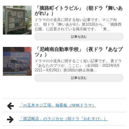
「摘路町イトラビル」（朝ドラ『舞いあ
がれ!』）
ドラマの小道具に関する短い記事です。マニア向
け。 朝ドラ『舞いあがれ!』第101回から。「摘路西
公園」に設置されている掲示板です。 「東...
記事を読む
「尼崎南自動車学校」（夜ドラ『あなブ
ツ』）
ドラマの小道具に関するごく短い記事です。 夜ドラ
『あなたのブツが、ここに』（全24回・2022年8月
22日～9月29日）第18回の静止画像...
記事を読む
「㈲玉木ネジ工場」袖看板（NHKドラマ）
「渡辺靴店」のラジカセ（朝ドラ『おむすび』）