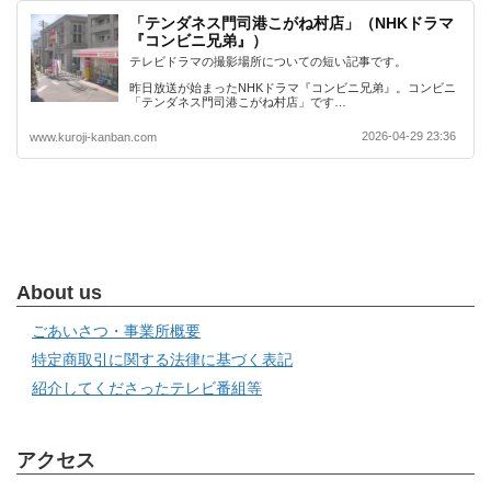
「テンダネス門司港こがね村店」（NHKドラマ
『コンビニ兄弟』）
テレビドラマの撮影場所についての短い記事です。
昨日放送が始まったNHKドラマ『コンビニ兄弟』。コンビニ
「テンダネス門司港こがね村店」です…
2026-04-29 23:36
www.kuroji-kanban.com
About us
ごあいさつ・事業所概要
特定商取引に関する法律に基づく表記
紹介してくださったテレビ番組等
アクセス