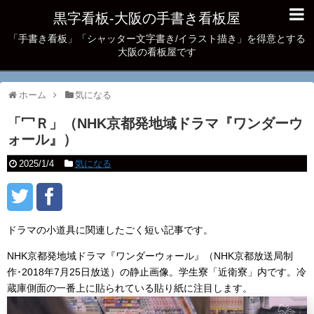
黒字看板‐大阪の手書き看板屋
「手書き看板」「シャッター文字書き/イラスト描き」を得意とする
大阪の看板屋です
ホーム
気になる
「冖Ｒ」（NHK京都発地域ドラマ『ワンダーウ
ォール』）
2025/1/4
気になる
ドラマの小道具に関連したごく短い記事です。
NHK京都発地域ドラマ『ワンダーウォール』（NHK京都放送局制
作･2018年7月25日放送）の静止画像。学生寮「近衛寮」内です。冷
蔵庫側面の一番上に貼られている貼り紙に注目します。