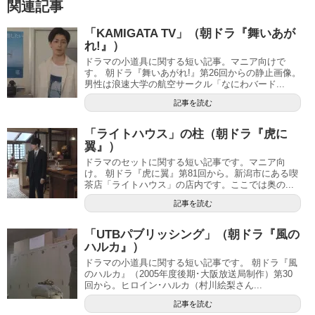
関連記事
「KAMIGATA TV」（朝ドラ『舞いあが
れ!』）
ドラマの小道具に関する短い記事。マニア向けで
す。 朝ドラ『舞いあがれ!』第26回からの静止画像。
男性は浪速大学の航空サークル「なにわバード...
記事を読む
「ライトハウス」の柱（朝ドラ『虎に
翼』）
ドラマのセットに関する短い記事です。マニア向
け。 朝ドラ『虎に翼』第81回から。新潟市にある喫
茶店「ライトハウス」の店内です。ここでは奥の...
記事を読む
「UTBパブリッシング」（朝ドラ『風の
ハルカ』）
ドラマの小道具に関する短い記事です。 朝ドラ『風
のハルカ』（2005年度後期･大阪放送局制作）第30
回から。ヒロイン･ハルカ（村川絵梨さん...
記事を読む