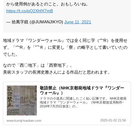
から使用例があるとのこと。おもしろいね。
https://t.co/pQ2XhfX7mB
— 拾萬字鏡 (@JUMANJIKYO)
June 11, 2021
地域ドラマ『ワンダーウォール』では全く同じ字（宀R）を使用せ
ず、「宀R」を「冖Ｒ」に変更し「寮」の略字として書いていたの
でした。
なので「西〇地下」は「西寮地下」。
美術スタッフの長洲史雅さんによる作品だと思われます。
敬語禁止（NHK京都発地域ドラマ『ワンダー
ウォール』）
ドラマの小道具に関連したごく短い記事です。 NHK京都発
地域ドラマ『ワンダーウォール』（NHK京都放送局制作･
2018年7月25日放送）の...
2025-01-02 21:56
www.kuroji-kanban.com