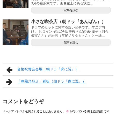
3月の猪爪家です。画像左上にある状差...
記事を読む
小さな喫茶店（朝ドラ『あんぱん』）
ドラマのセットに関する短い記事です。マニア向
け。 ヒロイン･のぶ(今田美桜さん)の妹･蘭子（河合
優実さん）が岩男（濱尾ノリタカさん）と一緒...
記事を読む
合格祝賀会会場（朝ドラ『虎に翼』）
「奥薗洋品店」看板（朝ドラ『虎に翼』）
コメントをどうぞ
メールアドレスが公開されることはありません。
※
が付いている欄は必須項目です