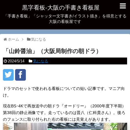
黒字看板‐大阪の手書き看板屋
「手書き看板」「シャッター文字書き/イラスト描き」を得意とする
大阪の看板屋です
ホーム
気になる
「山鈴醤油」（大阪局制作の朝ドラ）
2024/5/14
気になる
ドラマのセットで使われる看板についての短い記事です。マニア向
け。
現在BS･4Kで再放送中の朝ドラ『オードリー』（2000年度下半期）
第38回の静止画像です。走っているのは晋八（仁科貴さん）。後ろ
のフェンスに取り付られた右の看板には見覚えがあります。