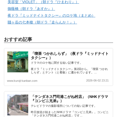
美容室「VIOLET」（朝ドラ『ひまわり』）
御蔭橋（朝ドラ『あすか』）
夜ドラ『ミッドナイトタクシー』のロケ地（まとめ）
賤ヶ岳の七本槍（朝ドラ『走らんか！』）
おすすめ記事
「喫茶 つかれしらず」（夜ドラ『ミッドナイト
タクシー』）
ドラマのロケ地に関する短い記事です。
夜ドラ『ミッドナイトタクシー』第2回から。「喫茶 つかれ
しらず」とテント（と看板）に書かれています。…
2026-06-02 23:21
www.kuroji-kanban.com
「テンダネス門司港こがね村店」（NHKドラマ
『コンビニ兄弟』）
テレビドラマの撮影場所についての短い記事です。
昨日放送が始まったNHKドラマ『コンビニ兄弟』。コンビニ
「テンダネス門司港こがね村店」です…