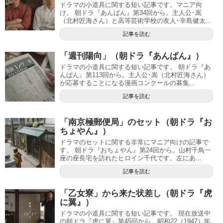
ドラマの小道具に関する短い記事です。マニア向
け。 朝ドラ『あんぱん』第34回から。主人公･嵩
（北村匠海さん）と高等芸術学校の友人･辛島健太...
記事を読む
「週刊陽向」（朝ドラ『あんぱん』）
ドラマの小道具に関する短い記事です。 朝ドラ『あ
んぱん』第113回から。主人公･嵩（北村匠海さん）
が応募することになる漫画コンクールの募集...
記事を読む
「南京極郵便局」のセット（朝ドラ『お
ちょやん』）
ドラマのセットに関する非常にマニア向けの記事で
す。 朝ドラ『おちょやん』第24回から。山村千鳥一
座の座長宅を訪れたヒロイン千代です。左にあ...
記事を読む
「乙女寮」から来た状差し（朝ドラ『虎
に翼』）
ドラマの小道具に関する短い記事です。 現在放送中
の朝ドラ『虎に翼』第45回から。昭和22（1947）年