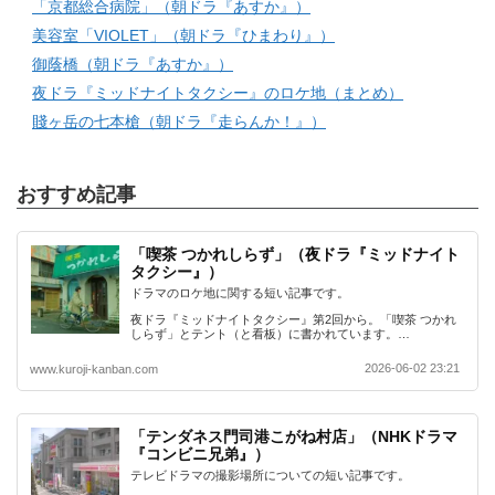
「京都総合病院」（朝ドラ『あすか』）
美容室「VIOLET」（朝ドラ『ひまわり』）
御蔭橋（朝ドラ『あすか』）
夜ドラ『ミッドナイトタクシー』のロケ地（まとめ）
賤ヶ岳の七本槍（朝ドラ『走らんか！』）
おすすめ記事
「喫茶 つかれしらず」（夜ドラ『ミッドナイト
タクシー』）
ドラマのロケ地に関する短い記事です。
夜ドラ『ミッドナイトタクシー』第2回から。「喫茶 つかれ
しらず」とテント（と看板）に書かれています。…
2026-06-02 23:21
www.kuroji-kanban.com
「テンダネス門司港こがね村店」（NHKドラマ
『コンビニ兄弟』）
テレビドラマの撮影場所についての短い記事です。