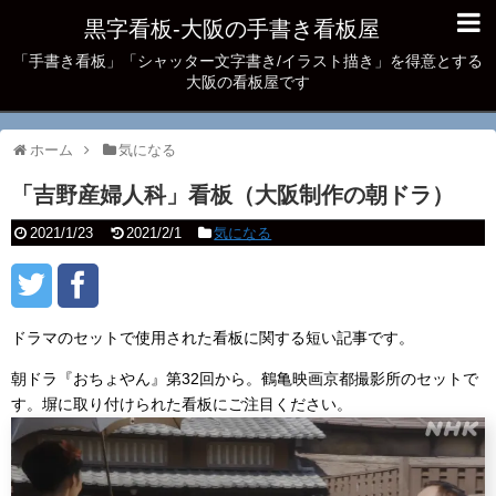
黒字看板‐大阪の手書き看板屋
「手書き看板」「シャッター文字書き/イラスト描き」を得意とする
大阪の看板屋です
ホーム
気になる
「吉野産婦人科」看板（大阪制作の朝ドラ）
2021/1/23
2021/2/1
気になる
ドラマのセットで使用された看板に関する短い記事です。
朝ドラ『おちょやん』第32回から。鶴亀映画京都撮影所のセットで
す。塀に取り付けられた看板にご注目ください。