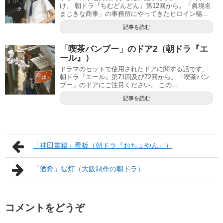
け。 朝ドラ『ちむどんどん』第12回から。「眞境名
まじきな商事」の事務所にやってきたヒロイン暢...
記事を読む
「喫茶バンブー」のドア2（朝ドラ『エ
ール』）
ドラマのセットで使用されたドアに関する話です。
朝ドラ『エール』第71回及び72回から。「喫茶バン
ブー」のドアにご注目ください。 この...
記事を読む
「神田書籍」看板（朝ドラ『おちょやん』）
「酒肴」提灯（大阪制作の朝ドラ）
コメントをどうぞ