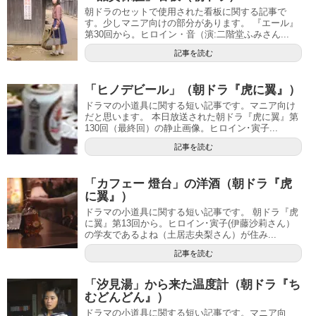
朝ドラのセットで使用された看板に関する記事で
す。少しマニア向けの部分があります。 『エール』
第30回から。ヒロイン・音（演:二階堂ふみさん...
記事を読む
「ヒノデビール」（朝ドラ『虎に翼』）
ドラマの小道具に関する短い記事です。マニア向け
だと思います。 本日放送された朝ドラ『虎に翼』第
130回（最終回）の静止画像。ヒロイン･寅子...
記事を読む
「カフェー 燈台」の洋酒（朝ドラ『虎
に翼』）
ドラマの小道具に関する短い記事です。 朝ドラ『虎
に翼』第13回から。ヒロイン･寅子(伊藤沙莉さん）
の学友であるよね（土居志央梨さん）が住み...
記事を読む
「汐見湯」から来た温度計（朝ドラ『ち
むどんどん』）
ドラマの小道具に関する短い記事です。マニア向