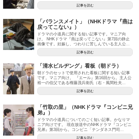
記事を読む
「バランスメイト」（NHKドラマ『燕は
戻ってこない』）
ドラマの小道具に関する短い記事です。マニア向
け。 NHKドラマ『燕は戻ってこない』第7回の静止
画像です。妊娠し、つわりに苦しんでいる主人公...
記事を読む
「清水ビルヂング」看板（朝ドラ）
朝ドラのセットで使用された看板に関する短い記事
です。マニア向け。 『エール』第16回から。主人公
裕一の伯父である権藤茂兵衛氏（右・風間杜夫...
記事を読む
「竹取の里」（NHKドラマ『コンビニ兄
弟』）
ドラマの小道具についてのごく短い記事。かなりマ
ニア向けです。 現在放送中のNHKドラマ『コンビニ
兄弟』第3回から。コンビニ「テンダネス門司...
記事を読む