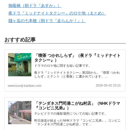
御蔭橋（朝ドラ『あすか』）
夜ドラ『ミッドナイトタクシー』のロケ地（まとめ）
賤ヶ岳の七本槍（朝ドラ『走らんか！』）
おすすめ記事
「喫茶 つかれしらず」（夜ドラ『ミッドナイト
タクシー』）
ドラマのロケ地に関する短い記事です。
夜ドラ『ミッドナイトタクシー』第2回から。「喫茶 つかれ
しらず」とテント（と看板）に書かれています。…
2026-06-02 23:21
www.kuroji-kanban.com
「テンダネス門司港こがね村店」（NHKドラマ
『コンビニ兄弟』）
テレビドラマの撮影場所についての短い記事です。
昨日放送が始まったNHKドラマ『コンビニ兄弟』。コンビニ
「テンダネス門司港こがね村店」です…