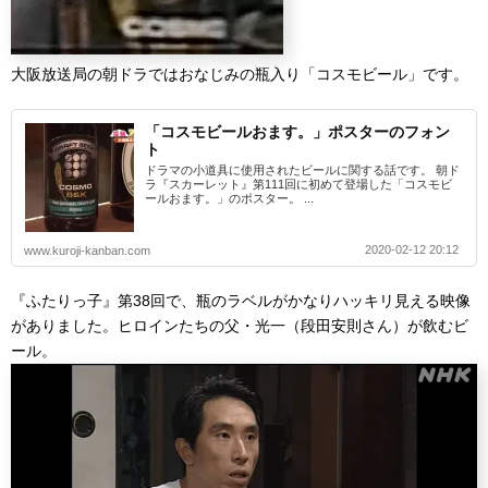
大阪放送局の朝ドラではおなじみの瓶入り「コスモビール」です。
「コスモビールおます。」ポスターのフォン
ト
ドラマの小道具に使用されたビールに関する話です。 朝ド
ラ『スカーレット』第111回に初めて登場した「コスモビ
ールおます。」のポスター。 ...
2020-02-12 20:12
www.kuroji-kanban.com
『ふたりっ子』第38回で、瓶のラベルがかなりハッキリ見える映像
がありました。ヒロインたちの父・光一（段田安則さん）が飲むビ
ール。