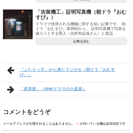
「吉留機工」証明写真機（朝ドラ『おむ
すび』）
ドラマで使用される機械に関する短い記事です。 朝
ドラ『おむすび』第98回から。 証明写真機で写真を
撮ろうとする聖人（北村有起哉さん）と渡辺...
記事を読む
『ふたりっ子』から来たラジカセ（朝ドラ『おむす
び』）
「多辞苑」（NHKドラマの小道具）
コメントをどうぞ
メールアドレスが公開されることはありません。
※
が付いている欄は必須項目です