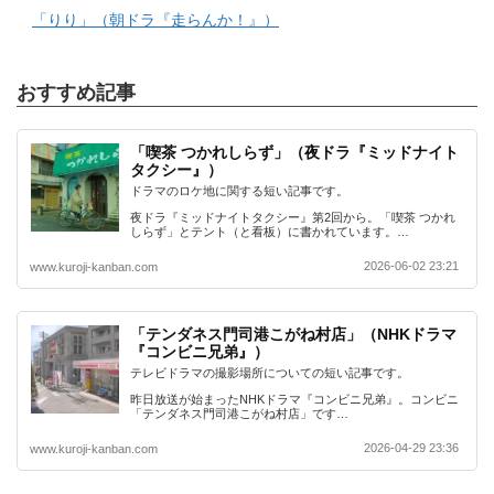
「りり」（朝ドラ『走らんか！』）
おすすめ記事
「喫茶 つかれしらず」（夜ドラ『ミッドナイト
タクシー』）
ドラマのロケ地に関する短い記事です。
夜ドラ『ミッドナイトタクシー』第2回から。「喫茶 つかれ
しらず」とテント（と看板）に書かれています。…
2026-06-02 23:21
www.kuroji-kanban.com
「テンダネス門司港こがね村店」（NHKドラマ
『コンビニ兄弟』）
テレビドラマの撮影場所についての短い記事です。
昨日放送が始まったNHKドラマ『コンビニ兄弟』。コンビニ
「テンダネス門司港こがね村店」です…
2026-04-29 23:36
www.kuroji-kanban.com