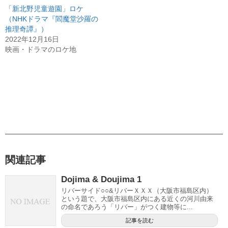
「新北野児童遊園」ロケ
（NHKドラマ『閻魔堂沙羅の
推理奇譚』）
2022年12月16日
映画・ドラマのロケ地
関連記事
Dojima & Doujima 1
リバーサイド○○&リバーＸＸＸ（大阪市福島区内）
という題で、大阪市福島区内にある近くの河川由来
の命名であろう「リバー」がつく建物等に...
記事を読む