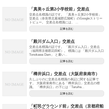
「真美ヶ丘第2小学校前」交差点
交差点名標識の話です。 「真美ヶ丘第2小学校前」
交差点（奈良県北葛城郡広陵町）のGoogleストリー
トビュー。 交差点名標識には、 ...
記事を読む
「殿川ダム入口」交差点
交差点名標識の話です。 「殿川ダム入口」交差点
（福岡県京都郡苅田町）。 標識には 「殿川ダム入口
Tonokawa Dam」 と書い...
記事を読む
「樽井浜口」交差点（大阪府泉南市）
久しぶりのに交差点名標識の表記に関する記事で
す。 大阪府泉南市にある「樽井浜口」交差点の標
識。 「樽井浜口」の下には「Taruiha...
記事を読む
「町民グラウンド前」交差点（京都府船