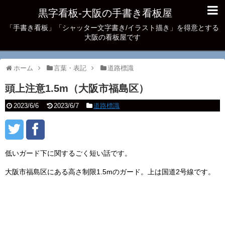
黒字看板‐大阪の手書き看板屋
「手書き看板」「シャッター文字書き/イラスト描き」を得意とする
大阪の看板屋です
ホーム
言葉・表記
道路標識
頭上注意1.5m（大阪市福島区）
2023/6/6
2023/6/7
道路標識
低いガード下に関するごく短い話です。
大阪市福島区にある高さ制限1.5mのガード。上は国道2号線です。