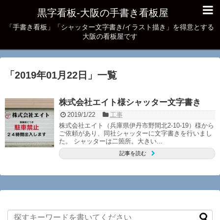
黒字看板‐大阪の手書き看板屋
「手書き看板」「シャッター文字書き/イラスト描き」を得意とする
大阪の看板屋です
「
2019年01月22日
」
一覧
株式会社エイト様シャッター文字書き
2019/1/22
工事
株式会社エイト（兵庫県伊丹市野間北2-10-19）様から
ご依頼があり、同社シャッターに文字書きを行いまし
た。 シャッターは二箇所。大きい...
記事を読む