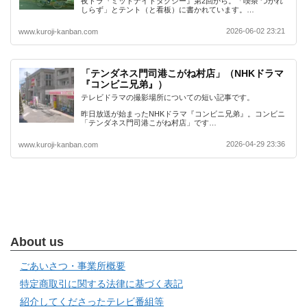
夜ドラ『ミッドナイトタクシー』第2回から。「喫茶 つかれ
しらず」とテント（と看板）に書かれています。…
2026-06-02 23:21
www.kuroji-kanban.com
「テンダネス門司港こがね村店」（NHKドラマ
『コンビニ兄弟』）
テレビドラマの撮影場所についての短い記事です。
昨日放送が始まったNHKドラマ『コンビニ兄弟』。コンビニ
「テンダネス門司港こがね村店」です…
2026-04-29 23:36
www.kuroji-kanban.com
About us
ごあいさつ・事業所概要
特定商取引に関する法律に基づく表記
紹介してくださったテレビ番組等