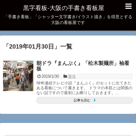
黒字看板‐大阪の手書き看板屋
「手書き看板」「シャッター文字書き/イラスト描き」を得意とする
大阪の看板屋です
「
2019年01月30日
」
一覧
朝ドラ『まんぷく』「松木製麺所」袖看
板
2019/1/30
書体
NHK連続テレビ小説『まんぷく』のセットに出てきた
ある看板について書きます。 ドラマの本筋とは関係の
ない話ですので最初にお断りしておきます。...
記事を読む