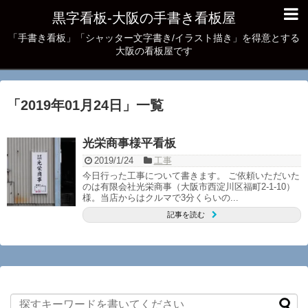
黒字看板‐大阪の手書き看板屋
「手書き看板」「シャッター文字書き/イラスト描き」を得意とする
大阪の看板屋です
「
2019年01月24日
」
一覧
光栄商事様平看板
2019/1/24
工事
今日行った工事について書きます。 ご依頼いただいた
のは有限会社光栄商事（大阪市西淀川区福町2-1-10）
様。当店からはクルマで3分くらいの...
記事を読む