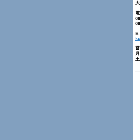
大
電
06
0
E-
k
営
月
土: