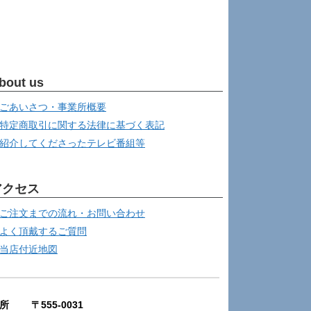
bout us
ごあいさつ・事業所概要
特定商取引に関する法律に基づく表記
紹介してくださったテレビ番組等
アクセス
ご注文までの流れ・お問い合わせ
よく頂戴するご質問
当店付近地図
所 〒555-0031