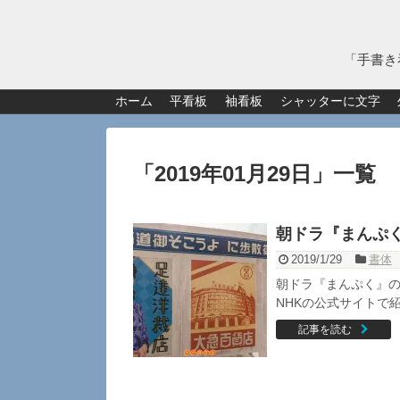
「手書き
ホーム
平看板
袖看板
シャッターに文字
「
2019年01月29日
」
一覧
朝ドラ『まんぷく
2019/1/29
書体
朝ドラ『まんぷく』
NHKの公式サイトで紹
記事を読む