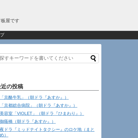
看板屋です
プ
最近の投稿
「京酪牛乳」（朝ドラ『あすか』）
「京都総合病院」（朝ドラ『あすか』）
美容室「VIOLET」（朝ドラ『ひまわり』）
御蔭橋（朝ドラ『あすか』）
夜ドラ『ミッドナイトタクシー』のロケ地（まと
め）