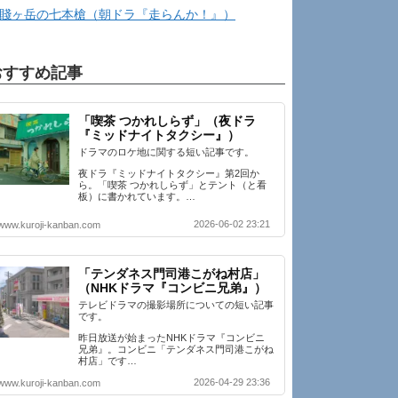
賤ヶ岳の七本槍（朝ドラ『走らんか！』）
おすすめ記事
「喫茶 つかれしらず」（夜ドラ
『ミッドナイトタクシー』）
ドラマのロケ地に関する短い記事です。
夜ドラ『ミッドナイトタクシー』第2回か
ら。「喫茶 つかれしらず」とテント（と看
板）に書かれています。…
2026-06-02 23:21
www.kuroji-kanban.com
「テンダネス門司港こがね村店」
（NHKドラマ『コンビニ兄弟』）
テレビドラマの撮影場所についての短い記事
です。
昨日放送が始まったNHKドラマ『コンビニ
兄弟』。コンビニ「テンダネス門司港こがね
村店」です…
2026-04-29 23:36
www.kuroji-kanban.com