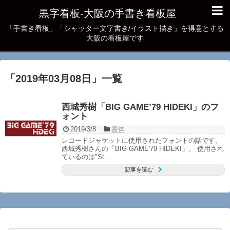
黒字看板‐大阪の手書き看板屋
「手書き看板」「シャッター文字書き/イラスト描き」を得意とする
大阪の看板屋です
「
2019年03月08日
」
一覧
西城秀樹「BIG GAME’79 HIDEKI」のフ
ォント
2019/3/8
書体
レコードジャケットに使用されたフォントの話です。
西城秀樹さんの「BIG GAME'79 HIDEKI」。 使用され
ているのは"St...
記事を読む