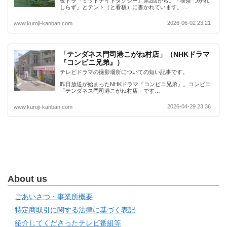
夜ドラ『ミッドナイトタクシー』第2回から。「喫茶 つかれ
しらず」とテント（と看板）に書かれています。…
2026-06-02 23:21
www.kuroji-kanban.com
「テンダネス門司港こがね村店」（NHKドラマ
『コンビニ兄弟』）
テレビドラマの撮影場所についての短い記事です。
昨日放送が始まったNHKドラマ『コンビニ兄弟』。コンビニ
「テンダネス門司港こがね村店」です…
2026-04-29 23:36
www.kuroji-kanban.com
About us
ごあいさつ・事業所概要
特定商取引に関する法律に基づく表記
紹介してくださったテレビ番組等