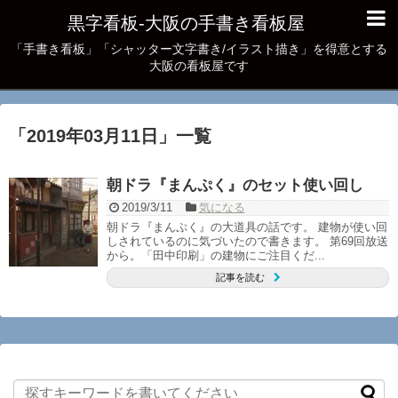
黒字看板‐大阪の手書き看板屋
「手書き看板」「シャッター文字書き/イラスト描き」を得意とする
大阪の看板屋です
「
2019年03月11日
」
一覧
朝ドラ『まんぷく』のセット使い回し
2019/3/11
気になる
朝ドラ『まんぷく』の大道具の話です。 建物が使い回
しされているのに気づいたので書きます。 第69回放送
から。「田中印刷」の建物にご注目くだ...
記事を読む