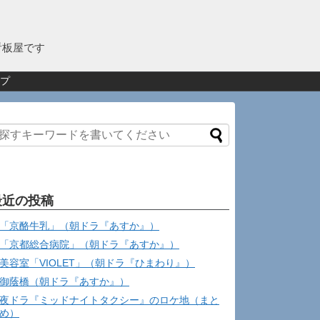
看板屋です
プ
最近の投稿
「京酪牛乳」（朝ドラ『あすか』）
「京都総合病院」（朝ドラ『あすか』）
美容室「VIOLET」（朝ドラ『ひまわり』）
御蔭橋（朝ドラ『あすか』）
夜ドラ『ミッドナイトタクシー』のロケ地（まと
め）