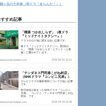
賤ヶ岳の七本槍（朝ドラ『走らんか！』）
おすすめ記事
「喫茶 つかれしらず」（夜ドラ
『ミッドナイトタクシー』）
ドラマのロケ地に関する短い記事です。
夜ドラ『ミッドナイトタクシー』第2回か
ら。「喫茶 つかれしらず」とテント（と看
板）に書かれています。…
2026-06-02 23:21
www.kuroji-kanban.com
「テンダネス門司港こがね村店」
（NHKドラマ『コンビニ兄弟』）
テレビドラマの撮影場所についての短い記事
です。
昨日放送が始まったNHKドラマ『コンビニ
兄弟』。コンビニ「テンダネス門司港こがね
村店」です…
2026-04-29 23:36
www.kuroji-kanban.com