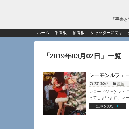
「手書き
ホーム
平看板
袖看板
シャッターに文字
「
2019年03月02日
」
一覧
レーモンルフェーブル
2019/3/2
書体
レコードジャケットに
ってしまいます、レーモ
記事を読む