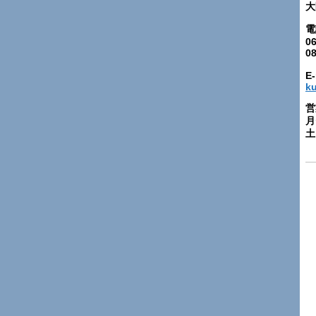
大
電
06
0
E-
k
営
月
土: