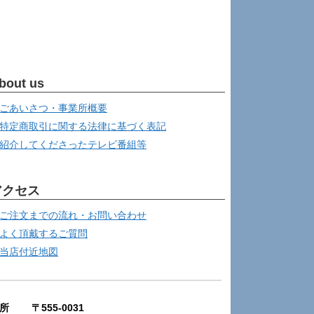
bout us
ごあいさつ・事業所概要
特定商取引に関する法律に基づく表記
紹介してくださったテレビ番組等
アクセス
ご注文までの流れ・お問い合わせ
よく頂戴するご質問
当店付近地図
所 〒555-0031