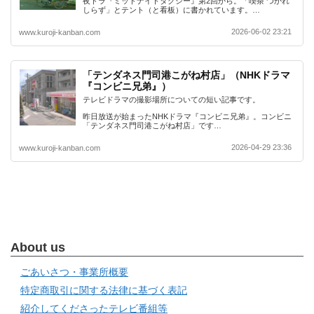
夜ドラ『ミッドナイトタクシー』第2回から。「喫茶 つかれ
しらず」とテント（と看板）に書かれています。…
2026-06-02 23:21
www.kuroji-kanban.com
「テンダネス門司港こがね村店」（NHKドラマ
『コンビニ兄弟』）
テレビドラマの撮影場所についての短い記事です。
昨日放送が始まったNHKドラマ『コンビニ兄弟』。コンビニ
「テンダネス門司港こがね村店」です…
2026-04-29 23:36
www.kuroji-kanban.com
About us
ごあいさつ・事業所概要
特定商取引に関する法律に基づく表記
紹介してくださったテレビ番組等