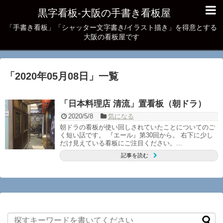
黒字看板‐大阪の手書き看板屋
「手書き看板」「シャッター文字書き/イラスト描き」を得意とする
大阪の看板屋です
「
2020年05月08日
」
一覧
「日本料理店 清流」置看板（朝ドラ）
2020/5/8
気になる
朝ドラの看板が使い回しされていたことについてのご
く短い話です。 『エール』第30回から。 右下に少し
だけ見えている看板にご注目ください。...
記事を読む