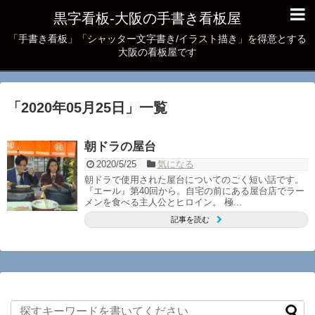
黒字看板‐大阪の手書き看板屋
「手書き看板」「シャッター文字書き/イラスト描き」を得意とする
大阪の看板屋です
「
2020年05月25日
」
一覧
朝ドラの屋台
2020/5/25
気になる
朝ドラで使用された屋台についてのごく短い話です。
『エール』第40回から。自宅の前にある屋台店でラー
メンを食べる主人公とヒロイン。 極...
記事を読む