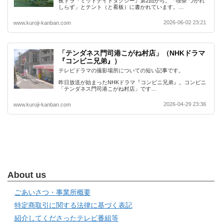
夜ドラ『ミッドナイトタクシー』第2回から。「喫茶 つかれ
しらず」とテント（と看板）に書かれています。…
2026-06-02 23:21
www.kuroji-kanban.com
「テンダネス門司港こがね村店」（NHKドラマ
『コンビニ兄弟』）
テレビドラマの撮影場所についての短い記事です。
昨日放送が始まったNHKドラマ『コンビニ兄弟』。コンビニ
「テンダネス門司港こがね村店」です…
2026-04-29 23:36
www.kuroji-kanban.com
About us
ごあいさつ・事業所概要
特定商取引に関する法律に基づく表記
紹介してくださったテレビ番組等