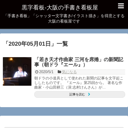
黒字看板‐大阪の手書き看板屋
「手書き看板」「シャッター文字書き/イラスト描き」を得意とする
大阪の看板屋です
「
2020年05月01日
」
一覧
「若き天才作曲家 三河を席捲」の新聞記
事（朝ドラ『エール』）
2020/5/1
気になる
朝ドラの小道具として使われた新聞の記事を文字起こ
ししたものです。 『エール』第25回から。 著名な作
曲家・小山田耕三（演:志村けんさん）が...
記事を読む