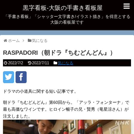
黒字看板‐大阪の手書き看板屋
「手書き看板」「シャッター文字書き/イラスト描き」を得意とする
大阪の看板屋です
ホーム
気になる
RASPADORI（朝ドラ『ちむどんどん』）
2022/7/2
2022/7/11
気になる
ドラマの小道具に関する短い記事です。
朝ドラ『ちむどんどん』第60回から。「アッラ・フォンターナ」で
最も高価なワインです。ヒロイン暢子の兄・賢秀（竜星涼さん）が
注文しました。