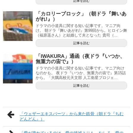
記事を読む
「カロリーブロック」（朝ドラ『舞いあ
がれ!』）
ドラマの小道具に関する短い記事です。マニア向
け。 朝ドラ『舞いあがれ!』第99回から。ヒロイン舞
（福原遥さん）と結婚して夫となった 貴司（...
記事を読む
「IWAKURA」通函（夜ドラ『いつか、
無重力の宙で』）
ドラマの小道具に関する短い記事です。マニア向け
なのかも。 夜ドラ『いつか、無重力の宙で』第15話
から。「大隅高校元天文部 人工衛星プロジェ...
記事を読む
「ウェザーエキスパーツ」から来た鉄骨（朝ドラ『ちむ
どんどん』）