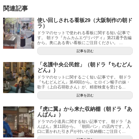
関連記事
使い回しされる看板29（大阪制作の朝ド
ラ）
ドラマのセットで使われる看板に関する短い記事で
す。 朝ドラ『カムカムエヴリバディ』第21週予告編
から。奥にある青い看板にご注目ください。 ...
記事を読む
「名護中央公民館」（朝ドラ『ちむどん
どん』）
ドラマのセットに関するごく短い記事です。 朝ドラ
『ちむどんどん』第49回から。ヒロイン暢子の妹・
歌子（上白石萌歌さん）が、精密検査を受ける...
記事を読む
『虎に翼』から来た収納棚（朝ドラ『あ
んぱん』）
ドラマの小道具に関する短い記事です。 朝ドラ『あ
んぱん』第11回から。「朝田パン」の店内です。入
口に置かれた引き戸が付いた収納棚にご注目く...