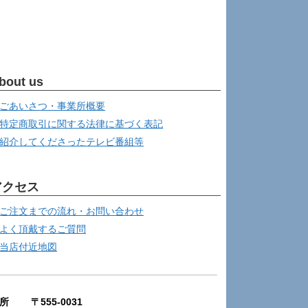
bout us
ごあいさつ・事業所概要
特定商取引に関する法律に基づく表記
紹介してくださったテレビ番組等
アクセス
ご注文までの流れ・お問い合わせ
よく頂戴するご質問
当店付近地図
所 〒555-0031