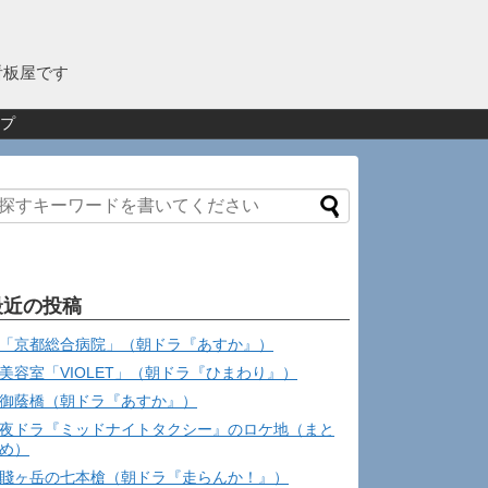
看板屋です
プ
最近の投稿
「京都総合病院」（朝ドラ『あすか』）
美容室「VIOLET」（朝ドラ『ひまわり』）
御蔭橋（朝ドラ『あすか』）
夜ドラ『ミッドナイトタクシー』のロケ地（まと
め）
賤ヶ岳の七本槍（朝ドラ『走らんか！』）