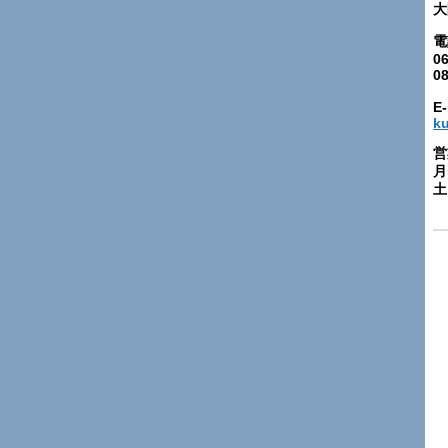
大
電
06
0
E-
k
営
月
土: