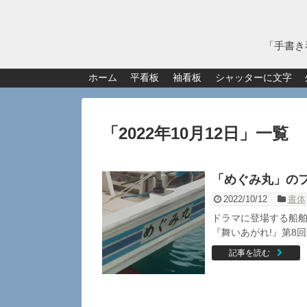
「手書き
ホーム
平看板
袖看板
シャッターに文字
「
2022年10月12日
」
一覧
「めぐみ丸」の
2022/10/12
書体
ドラマに登場する船舶
『舞いあがれ!』第8回
記事を読む