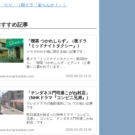
「りり」（朝ドラ『走らんか！』）
おすすめ記事
「喫茶 つかれしらず」（夜ドラ
『ミッドナイトタクシー』）
ドラマのロケ地に関する短い記事です。
夜ドラ『ミッドナイトタクシー』第2回か
ら。「喫茶 つかれしらず」とテント（と看
板）に書かれています。…
2026-06-02 23:21
www.kuroji-kanban.com
「テンダネス門司港こがね村店」
（NHKドラマ『コンビニ兄弟』）
テレビドラマの撮影場所についての短い記事
です。
昨日放送が始まったNHKドラマ『コンビニ
兄弟』。コンビニ「テンダネス門司港こがね
村店」です…
2026-04-29 23:36
www.kuroji-kanban.com