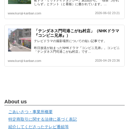
夜ドラ『ミッドナイトタクシー』第2回から。「喫茶 つかれ
しらず」とテント（と看板）に書かれています。…
2026-06-02 23:21
www.kuroji-kanban.com
「テンダネス門司港こがね村店」（NHKドラマ
『コンビニ兄弟』）
テレビドラマの撮影場所についての短い記事です。
昨日放送が始まったNHKドラマ『コンビニ兄弟』。コンビニ
「テンダネス門司港こがね村店」です…
2026-04-29 23:36
www.kuroji-kanban.com
About us
ごあいさつ・事業所概要
特定商取引に関する法律に基づく表記
紹介してくださったテレビ番組等