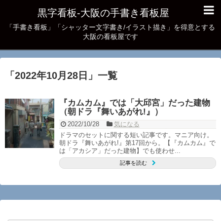
黒字看板‐大阪の手書き看板屋
「手書き看板」「シャッター文字書き/イラスト描き」を得意とする
大阪の看板屋です
「
2022年10月28日
」
一覧
『カムカム』では「大邱宮」だった建物
（朝ドラ『舞いあがれ!』）
2022/10/28
気になる
ドラマのセットに関する短い記事です。マニア向け。
朝ドラ『舞いあがれ!』第17回から。【『カムカム』で
は「アカシア」だった建物】でも使わせ...
記事を読む