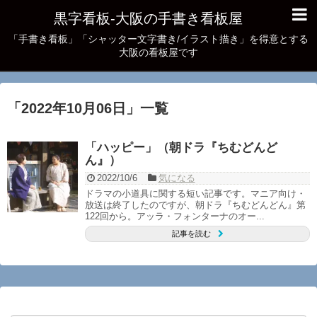
黒字看板‐大阪の手書き看板屋
「手書き看板」「シャッター文字書き/イラスト描き」を得意とする
大阪の看板屋です
「
2022年10月06日
」
一覧
「ハッピー」（朝ドラ『ちむどんど
ん』）
2022/10/6
気になる
ドラマの小道具に関する短い記事です。マニア向け・
放送は終了したのですが、朝ドラ『ちむどんどん』第
122回から。アッラ・フォンターナのオー...
記事を読む