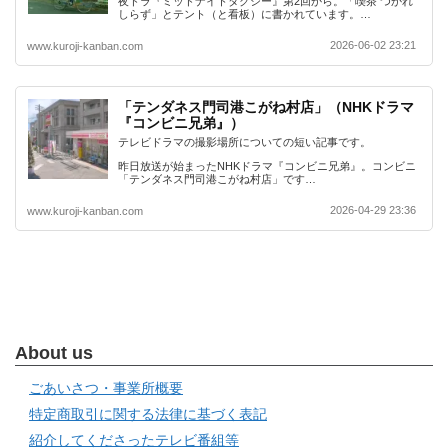
夜ドラ『ミッドナイトタクシー』第2回から。「喫茶 つかれ
しらず」とテント（と看板）に書かれています。…
2026-06-02 23:21
www.kuroji-kanban.com
「テンダネス門司港こがね村店」（NHKドラマ
『コンビニ兄弟』）
テレビドラマの撮影場所についての短い記事です。
昨日放送が始まったNHKドラマ『コンビニ兄弟』。コンビニ
「テンダネス門司港こがね村店」です…
2026-04-29 23:36
www.kuroji-kanban.com
About us
ごあいさつ・事業所概要
特定商取引に関する法律に基づく表記
紹介してくださったテレビ番組等