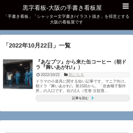
黒字看板‐大阪の手書き看板屋
「手書き看板」「シャッター文字書き/イラスト描き」を得意とする
大阪の看板屋です
「
2022年10月22日
」
一覧
『あなブツ』から来た缶コーヒー（朝ド
ラ『舞いあがれ!』）
2022/10/22
気になる
ドラマの小道具に関する短い記事です。マニア向け。
朝ドラ『舞いあがれ!』第15回から。「岩倉螺子製作
所」の入口です。右の2人（笠巻:古舘寛...
記事を読む