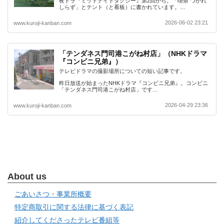
夜ドラ『ミッドナイトタクシー』第2回から。「喫茶 つかれ
しらず」とテント（と看板）に書かれています。…
2026-06-02 23:21
www.kuroji-kanban.com
「テンダネス門司港こがね村店」（NHKドラマ
『コンビニ兄弟』）
テレビドラマの撮影場所についての短い記事です。
昨日放送が始まったNHKドラマ『コンビニ兄弟』。コンビニ
「テンダネス門司港こがね村店」です…
2026-04-29 23:36
www.kuroji-kanban.com
About us
ごあいさつ・事業所概要
特定商取引に関する法律に基づく表記
紹介してくださったテレビ番組等