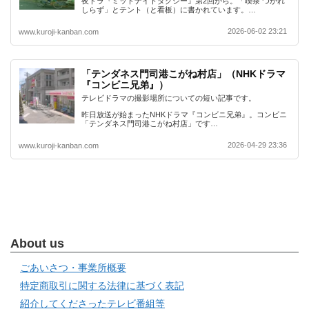
夜ドラ『ミッドナイトタクシー』第2回から。「喫茶 つかれ
しらず」とテント（と看板）に書かれています。…
2026-06-02 23:21
www.kuroji-kanban.com
「テンダネス門司港こがね村店」（NHKドラマ
『コンビニ兄弟』）
テレビドラマの撮影場所についての短い記事です。
昨日放送が始まったNHKドラマ『コンビニ兄弟』。コンビニ
「テンダネス門司港こがね村店」です…
2026-04-29 23:36
www.kuroji-kanban.com
About us
ごあいさつ・事業所概要
特定商取引に関する法律に基づく表記
紹介してくださったテレビ番組等