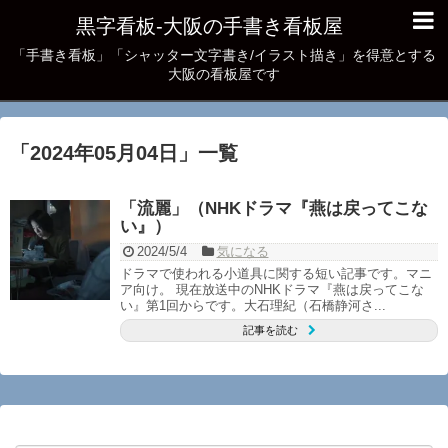
黒字看板‐大阪の手書き看板屋
「手書き看板」「シャッター文字書き/イラスト描き」を得意とする
大阪の看板屋です
「
2024年05月04日
」
一覧
「流麗」（NHKドラマ『燕は戻ってこな
い』）
2024/5/4
気になる
ドラマで使われる小道具に関する短い記事です。マニ
ア向け。 現在放送中のNHKドラマ『燕は戻ってこな
い』第1回からです。大石理紀（石橋静河さ...
記事を読む