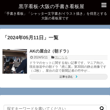
黒字看板‐大阪の手書き看板屋
「手書き看板」「シャッター文字書き/イラスト描き」を得意とする
大阪の看板屋です
「
2024年05月11日
」
一覧
AKの屋台2（朝ドラ）
2024/5/11
気になる
ドラマのセットに関する短い記事です。マニア向け。
現在放送中の朝ドラ『虎に翼』第30回の静止画像です
（↓2枚）。屋台の店で新聞記者の竹中が...
記事を読む