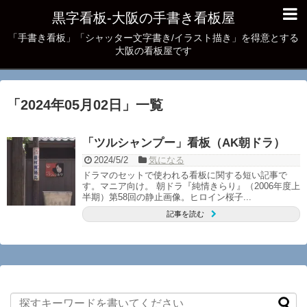
黒字看板‐大阪の手書き看板屋
「手書き看板」「シャッター文字書き/イラスト描き」を得意とする
大阪の看板屋です
「
2024年05月02日
」
一覧
「ツルシャンプー」看板（AK朝ドラ）
2024/5/2
気になる
ドラマのセットで使われる看板に関する短い記事で
す。マニア向け。 朝ドラ『純情きらり』（2006年度上
半期）第58回の静止画像。ヒロイン桜子...
記事を読む