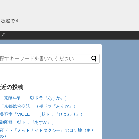
看板屋です
プ
最近の投稿
「京酪牛乳」（朝ドラ『あすか』）
「京都総合病院」（朝ドラ『あすか』）
美容室「VIOLET」（朝ドラ『ひまわり』）
御蔭橋（朝ドラ『あすか』）
夜ドラ『ミッドナイトタクシー』のロケ地（まと
め）