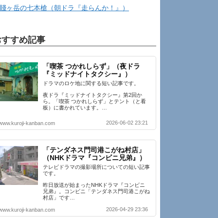
賤ヶ岳の七本槍（朝ドラ『走らんか！』）
おすすめ記事
「喫茶 つかれしらず」（夜ドラ
『ミッドナイトタクシー』）
ドラマのロケ地に関する短い記事です。
夜ドラ『ミッドナイトタクシー』第2回か
ら。「喫茶 つかれしらず」とテント（と看
板）に書かれています。…
2026-06-02 23:21
www.kuroji-kanban.com
「テンダネス門司港こがね村店」
（NHKドラマ『コンビニ兄弟』）
テレビドラマの撮影場所についての短い記事
です。
昨日放送が始まったNHKドラマ『コンビニ
兄弟』。コンビニ「テンダネス門司港こがね
村店」です…
2026-04-29 23:36
www.kuroji-kanban.com