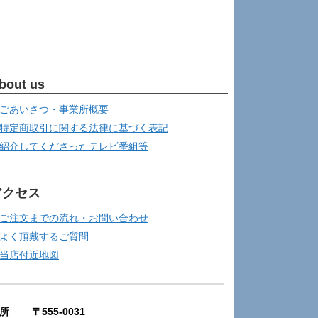
bout us
ごあいさつ・事業所概要
特定商取引に関する法律に基づく表記
紹介してくださったテレビ番組等
アクセス
ご注文までの流れ・お問い合わせ
よく頂戴するご質問
当店付近地図
所 〒555-0031