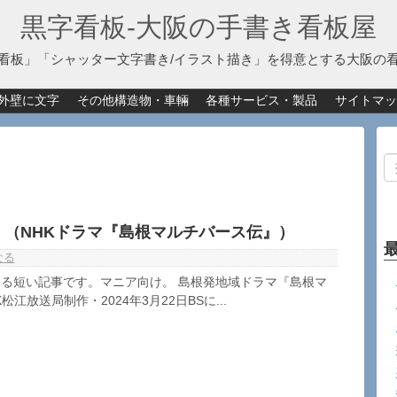
黒字看板‐大阪の手書き看板屋
看板」「シャッター文字書き/イラスト描き」を得意とする大阪の
外壁に文字
その他構造物・車輛
各種サービス・製品
サイトマッ
」（NHKドラマ『島根マルチバース伝』）
なる
る短い記事です。マニア向け。 島根発地域ドラマ『島根マ
江放送局制作・2024年3月22日BSに...