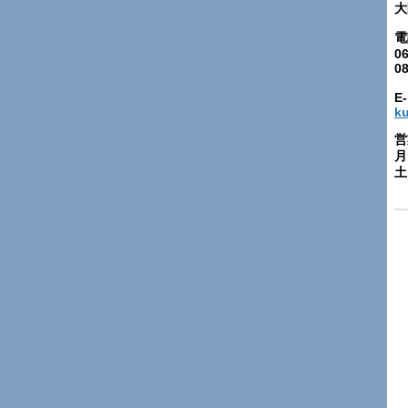
大
電
06
0
E-
k
営
月
土: