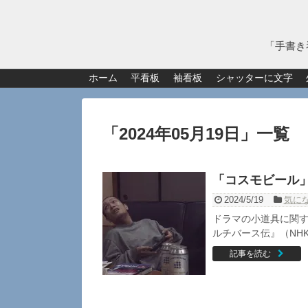
「手書き
ホーム
平看板
袖看板
シャッターに文字
「
2024年05月19日
」
一覧
「コスモビール
2024/5/19
気に
ドラマの小道具に関す
ルチバース伝』（NHK松
記事を読む