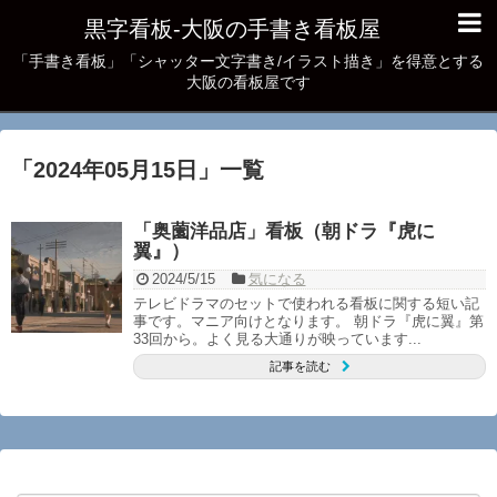
黒字看板‐大阪の手書き看板屋
「手書き看板」「シャッター文字書き/イラスト描き」を得意とする
大阪の看板屋です
「
2024年05月15日
」
一覧
「奥薗洋品店」看板（朝ドラ『虎に
翼』）
2024/5/15
気になる
テレビドラマのセットで使われる看板に関する短い記
事です。マニア向けとなります。 朝ドラ『虎に翼』第
33回から。よく見る大通りが映っています...
記事を読む