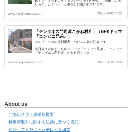
夜ドラ『ミッドナイトタクシー』第2回から。「喫茶 つかれ
しらず」とテント（と看板）に書かれています。…
2026-06-02 23:21
www.kuroji-kanban.com
「テンダネス門司港こがね村店」（NHKドラマ
『コンビニ兄弟』）
テレビドラマの撮影場所についての短い記事です。
昨日放送が始まったNHKドラマ『コンビニ兄弟』。コンビニ
「テンダネス門司港こがね村店」です…
2026-04-29 23:36
www.kuroji-kanban.com
About us
ごあいさつ・事業所概要
特定商取引に関する法律に基づく表記
紹介してくださったテレビ番組等