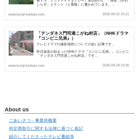
夜ドラ『ミッドナイトタクシー』第2回から。「喫茶 つかれ
しらず」とテント（と看板）に書かれています。…
2026-06-02 23:21
www.kuroji-kanban.com
「テンダネス門司港こがね村店」（NHKドラマ
『コンビニ兄弟』）
テレビドラマの撮影場所についての短い記事です。
昨日放送が始まったNHKドラマ『コンビニ兄弟』。コンビニ
「テンダネス門司港こがね村店」です…
2026-04-29 23:36
www.kuroji-kanban.com
About us
ごあいさつ・事業所概要
特定商取引に関する法律に基づく表記
紹介してくださったテレビ番組等