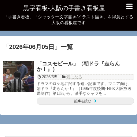
黒字看板‐大阪の手書き看板屋
「手書き看板」「シャッター文字書き/イラスト描き」を得意とする
大阪の看板屋です
「
2026年06月05日
」
一覧
「コスモビール」（朝ドラ『走らん
か！』）
2026/6/5
気になる
ドラマのロケ地に関する短い記事です。マニア向け。
朝ドラ『走らんか！』（1995年度後期･NHK大阪放送
局制作）第1回から。派手なシャツを...
記事を読む