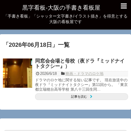
黒字看板‐大阪の手書き看板屋
「手書き看板」「シャッター文字書き/イラスト描き」を得意とする
大阪の看板屋です
「
2026年06月18日
」
一覧
同窓会会場と母校（夜ドラ『ミッドナイ
トタクシー』）
2026/6/18
映画・ドラマのロケ地
ドラマのロケ地に関する短い記事です。 現在放送中の
夜ドラ『ミッドナイトタクシー』第11回から。 「東京
都立瑞穂台高等学校 第八十三回生同...
記事を読む