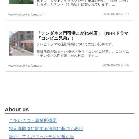
夜ドラ『ミッドナイトタクシー』第2回から。「喫茶 つかれ
しらず」とテント（と看板）に書かれています。…
2026-06-02 23:21
www.kuroji-kanban.com
「テンダネス門司港こがね村店」（NHKドラマ
『コンビニ兄弟』）
テレビドラマの撮影場所についての短い記事です。
昨日放送が始まったNHKドラマ『コンビニ兄弟』。コンビニ
「テンダネス門司港こがね村店」です…
2026-04-29 23:36
www.kuroji-kanban.com
About us
ごあいさつ・事業所概要
特定商取引に関する法律に基づく表記
紹介してくださったテレビ番組等