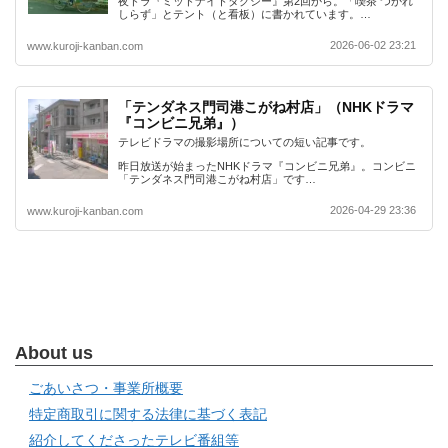
夜ドラ『ミッドナイトタクシー』第2回から。「喫茶 つかれ
しらず」とテント（と看板）に書かれています。…
2026-06-02 23:21
www.kuroji-kanban.com
「テンダネス門司港こがね村店」（NHKドラマ
『コンビニ兄弟』）
テレビドラマの撮影場所についての短い記事です。
昨日放送が始まったNHKドラマ『コンビニ兄弟』。コンビニ
「テンダネス門司港こがね村店」です…
2026-04-29 23:36
www.kuroji-kanban.com
About us
ごあいさつ・事業所概要
特定商取引に関する法律に基づく表記
紹介してくださったテレビ番組等