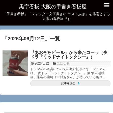
黒字看板‐大阪の手書き看板屋
「手書き看板」「シャッター文字書き/イラスト描き」を得意とする
大阪の看板屋です
「
2026年06月12日
」
一覧
『あおぞらビール』から来たコーラ（夜
ドラ『ミッドナイトタクシー』）
2026/6/12
気になる
ドラマの小道具についての短い記事です。マニア向
け。 夜ドラ『ミッドナイトタクシー』第7回の静止
画。乗客の柴崎（中村蒼さん）が持っている缶コ...
記事を読む