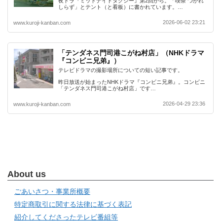
夜ドラ『ミッドナイトタクシー』第2回から。「喫茶 つかれ
しらず」とテント（と看板）に書かれています。…
2026-06-02 23:21
www.kuroji-kanban.com
「テンダネス門司港こがね村店」（NHKドラマ
『コンビニ兄弟』）
テレビドラマの撮影場所についての短い記事です。
昨日放送が始まったNHKドラマ『コンビニ兄弟』。コンビニ
「テンダネス門司港こがね村店」です…
2026-04-29 23:36
www.kuroji-kanban.com
About us
ごあいさつ・事業所概要
特定商取引に関する法律に基づく表記
紹介してくださったテレビ番組等