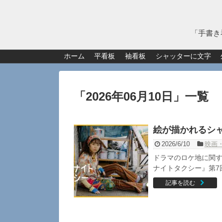
「手書き
ホーム
平看板
袖看板
シャッターに文字
「
2026年06月10日
」
一覧
絵が描かれるシ
2026/6/10
映画
ドラマのロケ地に関す
ナイトタクシー』第7
記事を読む