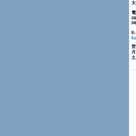
大
電
06
0
E-
k
営
月
土: