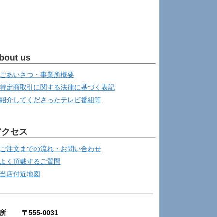
bout us
ごあいさつ・事業所概要
特定商取引に関する法律に基づく表記
紹介してくださったテレビ番組等
アクセス
ご注文までの流れ・お問い合わせ
よく頂戴するご質問
当店付近地図
所 〒555-0031