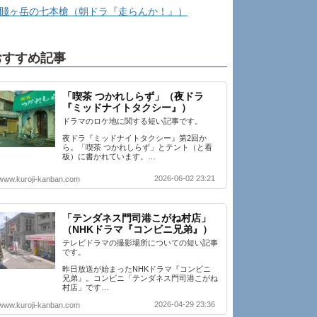
賤ヶ岳の七本槍（朝ドラ『走らんか！』）
おすすめ記事
「喫茶 つかれしらず」（夜ドラ
『ミッドナイトタクシー』）
ドラマのロケ地に関する短い記事です。
夜ドラ『ミッドナイトタクシー』第2回か
ら。「喫茶 つかれしらず」とテント（と看
板）に書かれています。…
2026-06-02 23:21
www.kuroji-kanban.com
「テンダネス門司港こがね村店」
（NHKドラマ『コンビニ兄弟』）
テレビドラマの撮影場所についての短い記事
です。
昨日放送が始まったNHKドラマ『コンビニ
兄弟』。コンビニ「テンダネス門司港こがね
村店」です…
2026-04-29 23:36
www.kuroji-kanban.com