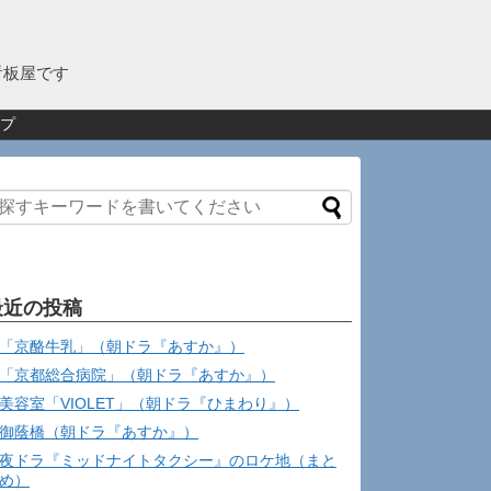
看板屋です
プ
最近の投稿
「京酪牛乳」（朝ドラ『あすか』）
「京都総合病院」（朝ドラ『あすか』）
美容室「VIOLET」（朝ドラ『ひまわり』）
御蔭橋（朝ドラ『あすか』）
夜ドラ『ミッドナイトタクシー』のロケ地（まと
め）