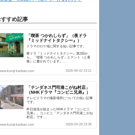
おすすめ記事
「喫茶 つかれしらず」（夜ドラ
『ミッドナイトタクシー』）
ドラマのロケ地に関する短い記事です。
夜ドラ『ミッドナイトタクシー』第2回か
ら。「喫茶 つかれしらず」とテント（と看
板）に書かれています。…
2026-06-02 23:21
www.kuroji-kanban.com
「テンダネス門司港こがね村店」
（NHKドラマ『コンビニ兄弟』）
テレビドラマの撮影場所についての短い記事
です。
昨日放送が始まったNHKドラマ『コンビニ
兄弟』。コンビニ「テンダネス門司港こがね
村店」です…
2026-04-29 23:36
www.kuroji-kanban.com