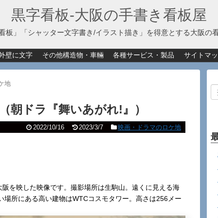
黒字看板‐大阪の手書き看板屋
看板」「シャッター文字書き/イラスト描き」を得意とする大阪の
外壁に文字
その他構造物・車輛
各種サービス・製品
サイトマッ
ケ地
（朝ドラ『舞いあがれ!』）
2022/10/16
2023/3/7
映画・ドラマのロケ地
年の大阪を映した映像です。撮影場所は生駒山。遠くに見える海
場所にある高い建物はWTCコスモタワー。高さは256メー