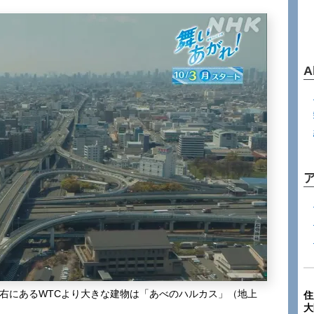
A
し右にあるWTCより大きな建物は「あべのハルカス」（地上
住
大