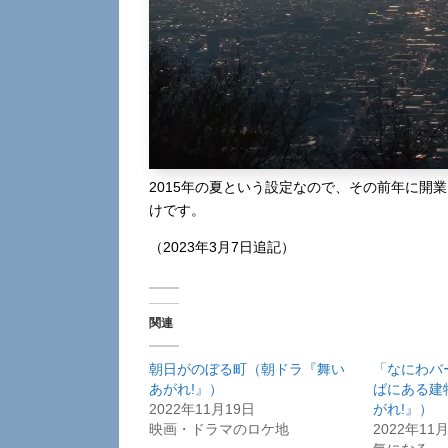
2015年の夏という設定なので、その前年に開
けです。
（2023年3月7日追記）
関連
朝日がのぼる町（朝ドラ『舞い
「なにわバ
あがれ!』）
ばにある建
2022年11月19日
がれ!』）
映画・ドラマのロケ地
2022年11