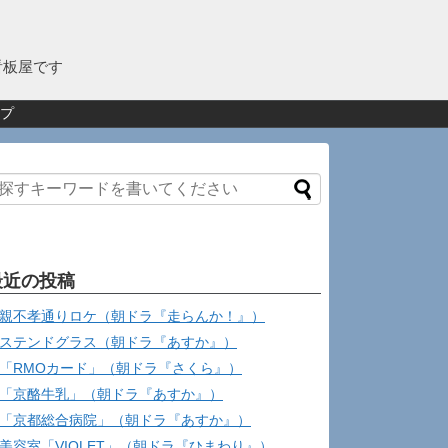
看板屋です
プ
最近の投稿
親不孝通りロケ（朝ドラ『走らんか！』）
ステンドグラス（朝ドラ『あすか』）
「RMOカード」（朝ドラ『さくら』）
「京酪牛乳」（朝ドラ『あすか』）
「京都総合病院」（朝ドラ『あすか』）
美容室「VIOLET」（朝ドラ『ひまわり』）