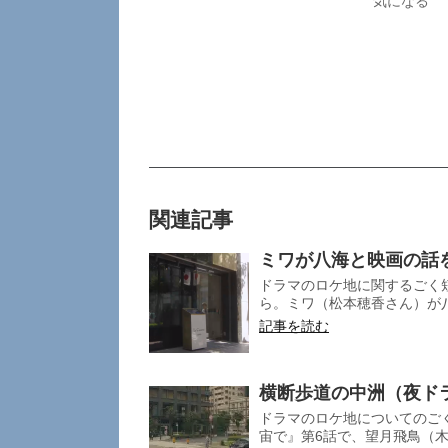
気になる
関連記事
ミワが八海と映画の話
ドラマのロケ地に関するごく短
ら。ミワ（松本穂香さん）が八
記事を読む
横断歩道の中洲（夜ド
ドラマのロケ地についてのご
宙で』第6話で、望月飛鳥（木