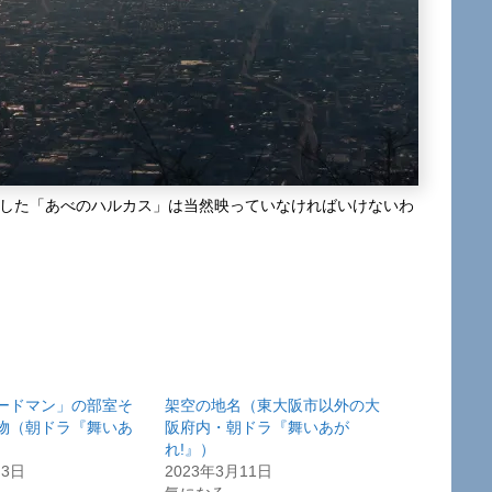
業した「あべのハルカス」は当然映っていなければいけないわ
ードマン」の部室そ
架空の地名（東大阪市以外の大
物（朝ドラ『舞いあ
阪府内・朝ドラ『舞いあが
れ!』）
月3日
2023年3月11日