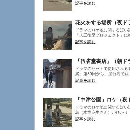
記事を読む
花火をする場所（夜ド
ドラマのロケ地に関する短い記
「人工衛星プロジェクト」に携
記事を読む
「伍省堂書店」（朝ド
ドラマのセットで使用される
翼』第30回から。屋台店で買
記事を読む
「中津公園」ロケ（夜
ドラマのロケ地に関する短い
鳥（木竜麻生さん）がひかり（
記事を読む