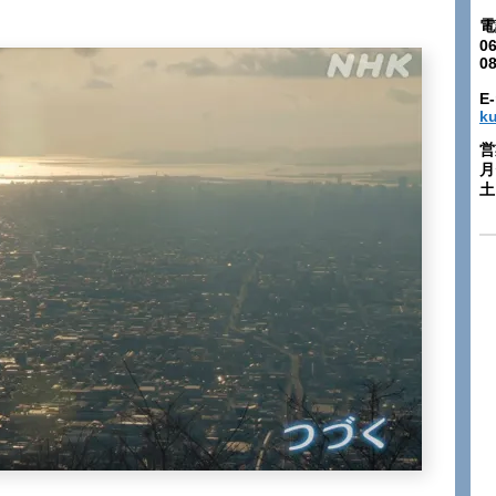
電
06
0
E-
k
営
月
土: