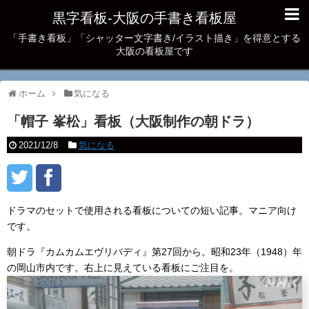
黒字看板‐大阪の手書き看板屋
「手書き看板」「シャッター文字書き/イラスト描き」を得意とする
大阪の看板屋です
ホーム
気になる
「帽子 峯松」看板（大阪制作の朝ドラ）
2021/12/8
気になる
ドラマのセットで使用される看板についての短い記事。マニア向け
です。
朝ドラ『カムカムエヴリバディ』第27回から。昭和23年（1948）年
の岡山市内です。右上に見えている看板にご注目を。