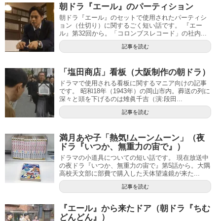
朝ドラ『エール』のパーティション
朝ドラ『エール』のセットで使用されたパーティシ
ョン（仕切り）に関するごく短い話です。 『エー
ル』第32回から。「コロンブスレコード」の社内...
記事を読む
「塩田商店」看板（大阪制作の朝ドラ）
ドラマで使用される看板に関するマニア向けの記事
です。 昭和18年（1943年）の岡山市内。葬送の列に
深々と頭を下げるのは雉眞千吉（演:段田...
記事を読む
満月あや子「熱気!ムーンムーン」（夜
ドラ『いつか、無重力の宙で』）
ドラマの小道具についての短い話です。 現在放送中
の夜ドラ『いつか、無重力の宙で』第5話から。大隅
高校天文部に部費で購入した天体望遠鏡が来た...
記事を読む
『エール』から来たドア（朝ドラ『ちむ
どんどん』）