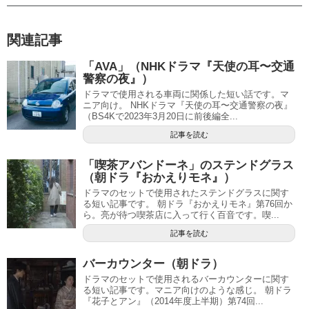
関連記事
「AVA」（NHKドラマ『天使の耳〜交通
警察の夜』）
ドラマで使用される車両に関係した短い話です。マ
ニア向け。 NHKドラマ『天使の耳〜交通警察の夜』
（BS4Kで2023年3月20日に前後編全...
記事を読む
「喫茶アバンドーネ」のステンドグラス
（朝ドラ『おかえりモネ』）
ドラマのセットで使用されたステンドグラスに関す
る短い記事です。 朝ドラ『おかえりモネ』第76回か
ら。亮が待つ喫茶店に入って行く百音です。喫...
記事を読む
バーカウンター（朝ドラ）
ドラマのセットで使用されるバーカウンターに関す
る短い記事です。マニア向けのような感じ。 朝ドラ
『花子とアン』（2014年度上半期）第74回...