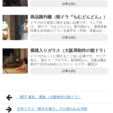
記事を読む
商品陳列棚（朝ドラ『ちむどんどん』）
ドラマの小道具に関する短い記事です。マニア向
け。 朝ドラ『ちむどんどん』第72回から。遺骨収集
作業を永年続けてている嘉手刈（手前・津嘉山正...
記事を読む
模様入りガラス（大阪局制作の朝ドラ）
ドラマのセットに関するごく短い記事です。マニア
向け。 朝ドラ『ブギウギ』第28回から。大阪を離れ
東京で生活を始めたヒロイン･スズ子（趣里さ...
記事を読む
「帽子 峯松」看板（大阪制作の朝ドラ）
大河ドラマ『晴天を衝け』でも使われる洋館