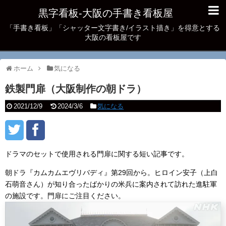
黒字看板‐大阪の手書き看板屋
「手書き看板」「シャッター文字書き/イラスト描き」を得意とする
大阪の看板屋です
ホーム
気になる
鉄製門扉（大阪制作の朝ドラ）
2021/12/9
2024/3/6
気になる
ドラマのセットで使用される門扉に関する短い記事です。
朝ドラ『カムカムエヴリバディ』第29回から。ヒロイン安子（上白
石萌音さん）が知り合ったばかりの米兵に案内されて訪れた進駐軍
の施設です。門扉にご注目ください。