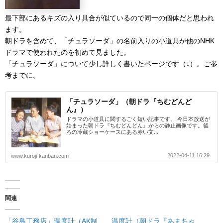
最下部にあるキズの入り具合が似ているので同一の個体だと思われ
ます。
朝ドラを含めて、「チュラソーダ」の名前入りの小道具が他のNHK
ドラマで使われたのを初めて見ました。
「チュラソーダ」について少し詳しく書いたページです（↓）。ご参
考までに。
「チュラソーダ」（朝ドラ『ちむどんど
ん』）
ドラマの小道具に関するごく短い記事です。 今日本放送が
始まった朝ドラ『ちむどんどん』からの静止画像です。後
ろの冷蔵ショーケースにある赤い文...
2022-04-11 16:29
www.kuroji-kanban.com
関連
「谷島工務店」温度計（AK制
温度計（朝ドラ『あまちゃ