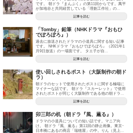
です。 朝ドラ『まんぷく』の第11回からです。萬平
が加地谷と共同経営している「理創工作社」の...
記事を読む
「Tomby」鉛筆（NHKドラマ『おもひ
でぽろぽろ』）
過去に放送されたドラマの小道具に関する短い記事
です。 NHKドラマ『おもひでぽろぽろ』（2021年1
月9日放送）の一場面です。 タエ子が自...
記事を読む
使い回しされるポスト（大阪制作の朝ド
ラ）
朝ドラのセットで使用されたポストに関する極端に
マイナーな話です。 朝ドラ『スカーレット』で使用
されたポストが同じく大阪制作である他の朝ドラ...
記事を読む
卯三郎の机（朝ドラ『風、薫る』）
ドラマの小道具についての短い話です。マニア向
け。 朝ドラ『風、薫る』第11回の静止画像。東京･
日本橋にあるの商店「瑞穂屋」の中。りん（見上...