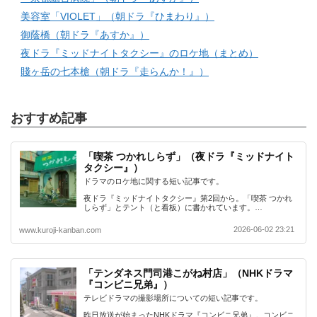
美容室「VIOLET」（朝ドラ『ひまわり』）
御蔭橋（朝ドラ『あすか』）
夜ドラ『ミッドナイトタクシー』のロケ地（まとめ）
賤ヶ岳の七本槍（朝ドラ『走らんか！』）
おすすめ記事
「喫茶 つかれしらず」（夜ドラ『ミッドナイト
タクシー』）
ドラマのロケ地に関する短い記事です。
夜ドラ『ミッドナイトタクシー』第2回から。「喫茶 つかれ
しらず」とテント（と看板）に書かれています。…
2026-06-02 23:21
www.kuroji-kanban.com
「テンダネス門司港こがね村店」（NHKドラマ
『コンビニ兄弟』）
テレビドラマの撮影場所についての短い記事です。
昨日放送が始まったNHKドラマ『コンビニ兄弟』。コンビニ