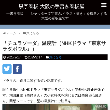
黒字看板‐大阪の手書き看板屋
「手書き看板」「シャッター文字書き/イラスト描き」を得意とする
大阪の看板屋です
ホーム
気になる
「チュラソーダ」温度計（NHKドラマ『東京サ
ラダボウル』）
2025/2/17
2025/2/17
気になる
ドラマの小道具に関する短い記事です。
現在放送中のNHKドラマ『東京サラダボウル』第6回の静止画像で
す。鴻田麻里（奈緒さん）の少女時代を演じるのは奈良部心紅さ
ん。回想シーンです。壁の温度計にご注目を。