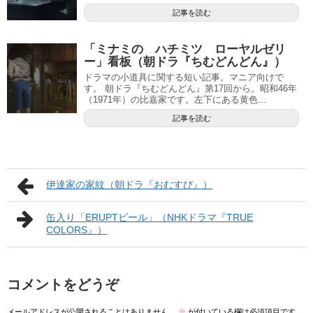
記事を読む
「ミナミの ハチミツ ローヤルゼリ
ー」看板（朝ドラ『ちむどんどん』）
ドラマの小道具に関する短い記事。マニア向けで
す。 朝ドラ『ちむどんどん』第17回から。昭和46年
（1971年）の比嘉家です。左下にある黄色...
記事を読む
伊達家の家紋（朝ドラ『おむすび』）
缶入り「ERUPTビール」（NHKドラマ『TRUE
COLORS』）
コメントをどうぞ
メールアドレスが公開されることはありません。
※
が付いている欄は必須項目です