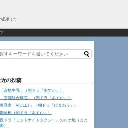
看板屋です
プ
最近の投稿
「京酪牛乳」（朝ドラ『あすか』）
「京都総合病院」（朝ドラ『あすか』）
美容室「VIOLET」（朝ドラ『ひまわり』）
御蔭橋（朝ドラ『あすか』）
夜ドラ『ミッドナイトタクシー』のロケ地（まと
め）