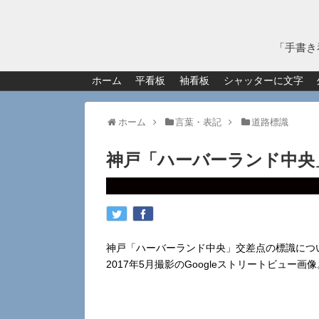
「手書き
ホーム
平看板
袖看板
シャッターに文字
ホーム
言葉・表記
道路標識
神戸「ハーバーランド中央
神戸「ハーバーランド中央」交差点の標識につ
2017年5月撮影のGoogleストリートビュー画像