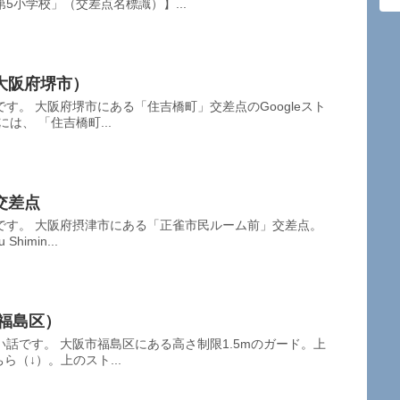
5小学校」（交差点名標識）】...
大阪府堺市）
す。 大阪府堺市にある「住吉橋町」交差点のGoogleスト
は、 「住吉橋町...
交差点
です。 大阪府摂津市にある「正雀市民ルーム前」交差点。
imin...
市福島区）
話です。 大阪市福島区にある高さ制限1.5mのガード。上
ら（↓）。上のスト...