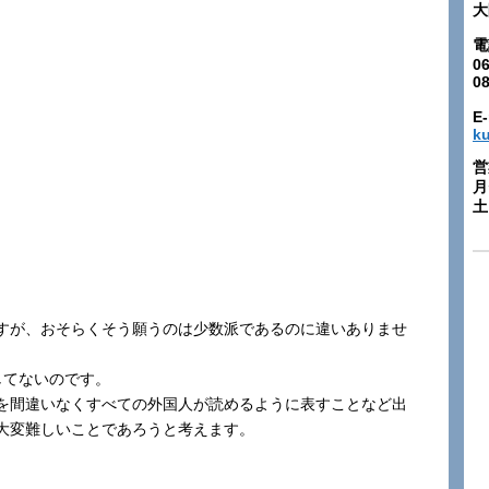
大
電
06
0
E-
k
営
月
土:
すが、おそらくそう願うのは少数派であるのに違いありませ
してないのです。
を間違いなくすべての外国人が読めるように表すことなど出
大変難しいことであろうと考えます。