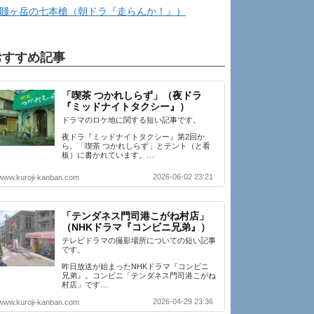
賤ヶ岳の七本槍（朝ドラ『走らんか！』）
おすすめ記事
「喫茶 つかれしらず」（夜ドラ
『ミッドナイトタクシー』）
ドラマのロケ地に関する短い記事です。
夜ドラ『ミッドナイトタクシー』第2回か
ら。「喫茶 つかれしらず」とテント（と看
板）に書かれています。…
2026-06-02 23:21
www.kuroji-kanban.com
「テンダネス門司港こがね村店」
（NHKドラマ『コンビニ兄弟』）
テレビドラマの撮影場所についての短い記事
です。
昨日放送が始まったNHKドラマ『コンビニ
兄弟』。コンビニ「テンダネス門司港こがね
村店」です…
2026-04-29 23:36
www.kuroji-kanban.com