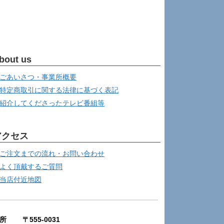
bout us
ごあいさつ・事業所概要
特定商取引に関する法律に基づく表記
紹介してくださったテレビ番組等
アクセス
ご注文までの流れ・お問い合わせ
よく頂戴するご質問
当店付近地図
所 〒555-0031