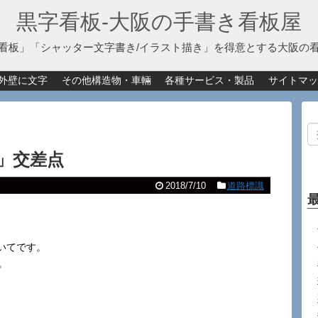
黒字看板‐大阪の手書き看板屋
看板」「シャッター文字書き/イラスト描き」を得意とする大阪の
外壁に文字
その他構造物・車輛
各種サービス・製品
サイトマッ
」交差点
2018/7/10
道路標識
いてです。
。