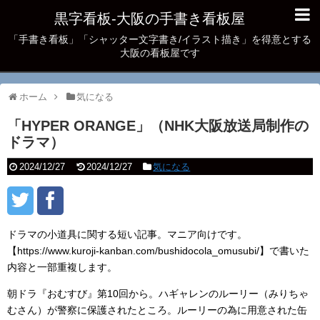
黒字看板‐大阪の手書き看板屋
「手書き看板」「シャッター文字書き/イラスト描き」を得意とする
大阪の看板屋です
ホーム
気になる
「HYPER ORANGE」（NHK大阪放送局制作の
ドラマ）
2024/12/27
2024/12/27
気になる
ドラマの小道具に関する短い記事。マニア向けです。
【https://www.kuroji-kanban.com/bushidocola_omusubi/】で書いた
内容と一部重複します。
朝ドラ『おむすび』第10回から。ハギャレンのルーリー（みりちゃ
むさん）が警察に保護されたところ。ルーリーの為に用意された缶