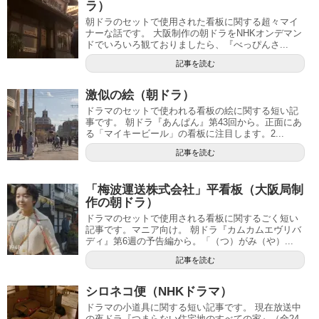
ラ）
朝ドラのセットで使用された看板に関する超々マイ
ナーな話です。 大阪制作の朝ドラをNHKオンデマン
ドでいろいろ観ておりましたら、『べっぴんさ...
記事を読む
激似の絵（朝ドラ）
ドラマのセットで使われる看板の絵に関する短い記
事です。 朝ドラ『あんぱん』第43回から。正面にあ
る「マイキービール」の看板に注目します。2...
記事を読む
「梅波運送株式会社」平看板（大阪局制
作の朝ドラ）
ドラマのセットで使用される看板に関するごく短い
記事です。マニア向け。 朝ドラ『カムカムエヴリバ
ディ』第6週の予告編から。「（つ）がみ（や）...
記事を読む
シロネコ便（NHKドラマ）
ドラマの小道具に関する短い記事です。 現在放送中
の夜ドラ『つまらない住宅地のすべての家』（全24