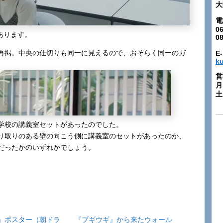
大
電
06
あります。
0
再掲。中央の仕切りも同一に見えるので、おそらく同一のガ
E-
k
。
営
月
土:
学校の講義室セットがあったのでした。
り取りのある壁の向こう側に講義室のセットがあったのか、
だったかのいずれかでしょう。
」ポスター（朝ドラ
『ブギウギ』から来たウォール