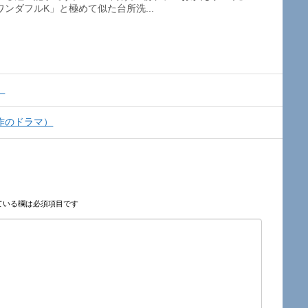
ンダフルK」と極めて似た台所洗...
）
制作のドラマ）
ている欄は必須項目です