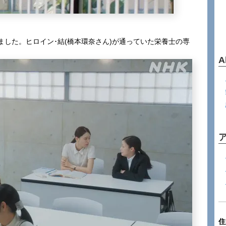
。
した。ヒロイン･結(橋本環奈さん)が通っていた栄養士の専
A
住