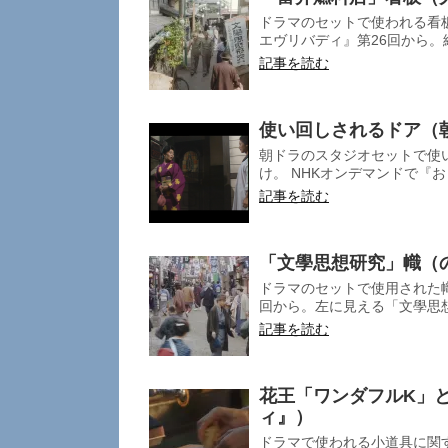
ドラマのセットで使われる看
エヴリバディ』第26回から。
記事を読む
使い回しされるドア（
朝ドラのスタジオセットで使
け。 NHKオンデマンドで『お
記事を読む
「文學思想研究」幟（
ドラマのセットで使用された
回から。左に見える「文學思想
記事を読む
花王「ワンダフルK」
ィ』）
ドラマで使われる小道具に関