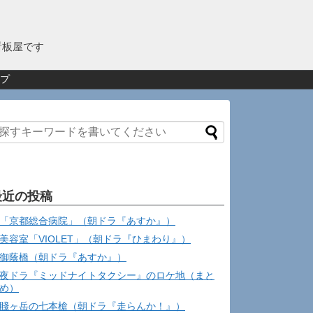
看板屋です
プ
最近の投稿
「京都総合病院」（朝ドラ『あすか』）
美容室「VIOLET」（朝ドラ『ひまわり』）
御蔭橋（朝ドラ『あすか』）
夜ドラ『ミッドナイトタクシー』のロケ地（まと
め）
賤ヶ岳の七本槍（朝ドラ『走らんか！』）