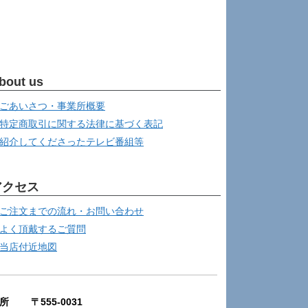
bout us
ごあいさつ・事業所概要
特定商取引に関する法律に基づく表記
紹介してくださったテレビ番組等
アクセス
ご注文までの流れ・お問い合わせ
よく頂戴するご質問
当店付近地図
所 〒555-0031