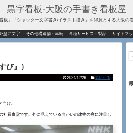
黒字看板‐大阪の手書き看板屋
看板」「シャッター文字書き/イラスト描き」を得意とする大阪の
外壁に文字
その他構造物・車輛
各種サービス・製品
サイトマッ
すび』）
2024/12/26
気になる
ア向け。
」の社員食堂です。外に見えている向かいの建物の窓に注目し