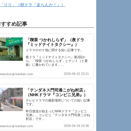
「りり」（朝ドラ『走らんか！』）
おすすめ記事
「喫茶 つかれしらず」（夜ドラ
『ミッドナイトタクシー』）
ドラマのロケ地に関する短い記事です。
夜ドラ『ミッドナイトタクシー』第2回か
ら。「喫茶 つかれしらず」とテント（と看
板）に書かれています。…
2026-06-02 23:21
www.kuroji-kanban.com
「テンダネス門司港こがね村店」
（NHKドラマ『コンビニ兄弟』）
テレビドラマの撮影場所についての短い記事
です。
昨日放送が始まったNHKドラマ『コンビニ
兄弟』。コンビニ「テンダネス門司港こがね
村店」です…
2026-04-29 23:36
www.kuroji-kanban.com