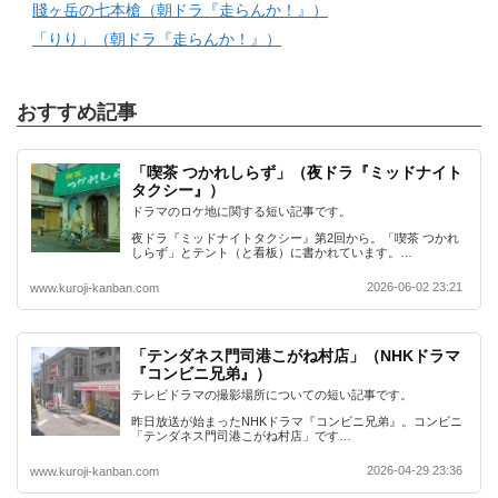
賤ヶ岳の七本槍（朝ドラ『走らんか！』）
「りり」（朝ドラ『走らんか！』）
おすすめ記事
「喫茶 つかれしらず」（夜ドラ『ミッドナイト
タクシー』）
ドラマのロケ地に関する短い記事です。
夜ドラ『ミッドナイトタクシー』第2回から。「喫茶 つかれ
しらず」とテント（と看板）に書かれています。…
2026-06-02 23:21
www.kuroji-kanban.com
「テンダネス門司港こがね村店」（NHKドラマ
『コンビニ兄弟』）
テレビドラマの撮影場所についての短い記事です。
昨日放送が始まったNHKドラマ『コンビニ兄弟』。コンビニ
「テンダネス門司港こがね村店」です…
2026-04-29 23:36
www.kuroji-kanban.com