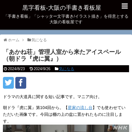
黒字看板‐大阪の手書き看板屋
「手書き看板」「シャッター文字書き/イラスト描き」を得意とする
大阪の看板屋です
ホーム
気になる
「あかね荘」管理人室から来たアイスペール
（朝ドラ『虎に翼』）
2024/8/23
2024/9/26
気になる
ドラマの大道具に関する短い記事です。マニア向け。
朝ドラ『虎に翼』第104回から。【
星家の流し台
】でも使わせてい
ただいた画像です。今回は棚の上の盆に置かれたものに注目しま
す。