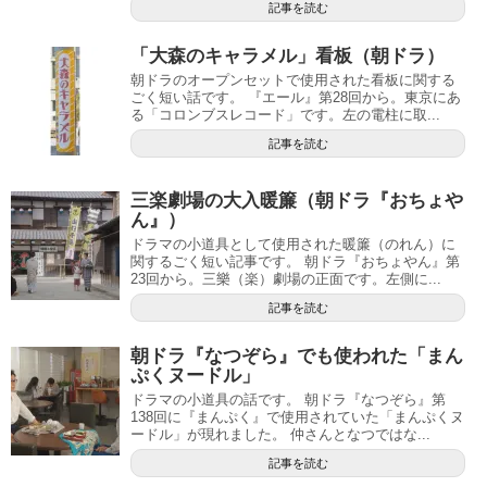
記事を読む
「大森のキャラメル」看板（朝ドラ）
朝ドラのオープンセットで使用された看板に関する
ごく短い話です。 『エール』第28回から。東京にあ
る「コロンブスレコード」です。左の電柱に取...
記事を読む
三楽劇場の大入暖簾（朝ドラ『おちょや
ん』）
ドラマの小道具として使用された暖簾（のれん）に
関するごく短い記事です。 朝ドラ『おちょやん』第
23回から。三樂（楽）劇場の正面です。左側に...
記事を読む
朝ドラ『なつぞら』でも使われた「まん
ぷくヌードル」
ドラマの小道具の話です。 朝ドラ『なつぞら』第
138回に『まんぷく』で使用されていた「まんぷくヌ
ードル」が現れました。 仲さんとなつではな...
記事を読む