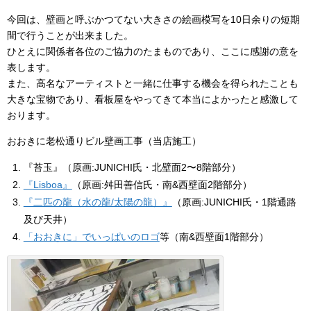
今回は、壁画と呼ぶかつてない大きさの絵画模写を10日余りの短期
間で行うことが出来ました。
ひとえに関係者各位のご協力のたまものであり、ここに感謝の意を
表します。
また、高名なアーティストと一緒に仕事する機会を得られたことも
大きな宝物であり、看板屋をやってきて本当によかったと感激して
おります。
おおきに老松通りビル壁画工事（当店施工）
『苔玉』（原画:JUNICHI氏・北壁面2〜8階部分）
『Lisboa』
（原画:舛田善信氏・南&西壁面2階部分）
『二匹の龍（水の龍/太陽の龍）』
（原画:JUNICHI氏・1階通路
及び天井）
「おおきに」でいっぱいのロゴ
等（南&西壁面1階部分）