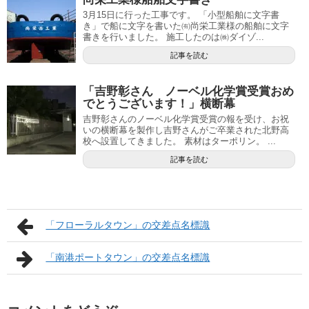
3月15日に行った工事です。 「小型船舶に文字書
き」で船に文字を書いた㈲尚栄工業様の船舶に文字
書きを行いました。 施工したのは㈱ダイゾ...
記事を読む
「吉野彰さん ノーベル化学賞受賞おめ
でとうございます！」横断幕
吉野彰さんのノーベル化学賞受賞の報を受け、お祝
いの横断幕を製作し吉野さんがご卒業された北野高
校へ設置してきました。 素材はターポリン。 ...
記事を読む
「フローラルタウン」の交差点名標識
「南港ポートタウン」の交差点名標識