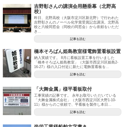
吉野彰さんの講演会用懸垂幕（北野高
校）
昨日、北野高校（大阪市淀川区新北野）で行われた
吉野彰さんのノーベル化学賞受賞記念講演。北野高
校と六稜同窓会（同校の同窓会）から依頼をいただ
き...
記事を読む
橋本そろばん姫島教室様電飾置看板設置
納入実績です。 8月に看板設置工事を行いました
「橋本そろばん姫島教室」（大阪市西淀川区姫島2-
16-27）様の入口付近に新たに電飾置看板を...
記事を読む
「大舞金属」様平看板取付
工事実績の記事です。 永年お取引いただいている
「大舞金属株式会社」（大阪市西淀川区大野1-10-
11）様からのご依頼で、平看板を製作し本日...
記事を読む
尚栄工業様船舶文字書き