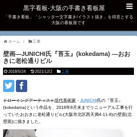
黒字看板‐大阪の手書き看板屋
「手書き看板」「シャッター文字書き/イラスト描き」を得意とする
大阪の看板屋です
ホーム
工事
壁画―JUNICHI氏『苔玉』(kokedama) ―おお
きに老松通りビル
2018/5/24
2021/12/2
工事
ドローイングアーティスト
現代美術家
・
JUNICHI
氏の『苔玉』
(kokedama)という作品を、2018年8月末までリニューアル工事を行
っていたおおきに老松通りビル(大阪市北区西天満4-11-8)の壁面(北
壁面)に描きました。