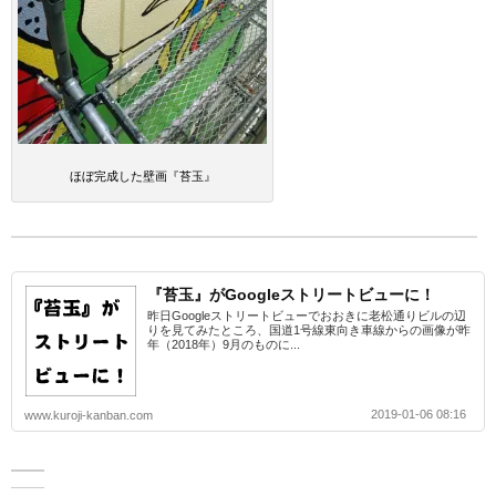
ほぼ完成した壁画『苔玉』
『苔玉』がGoogleストリートビューに！
昨日Googleストリートビューでおおきに老松通りビルの辺
りを見てみたところ、国道1号線東向き車線からの画像が昨
年（2018年）9月のものに...
2019-01-06 08:16
www.kuroji-kanban.com