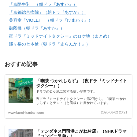
「京酪牛乳」（朝ドラ『あすか』）
「京都総合病院」（朝ドラ『あすか』）
美容室「VIOLET」（朝ドラ『ひまわり』）
御蔭橋（朝ドラ『あすか』）
夜ドラ『ミッドナイトタクシー』のロケ地（まとめ）
賤ヶ岳の七本槍（朝ドラ『走らんか！』）
おすすめ記事
「喫茶 つかれしらず」（夜ドラ『ミッドナイト
タクシー』）
ドラマのロケ地に関する短い記事です。
夜ドラ『ミッドナイトタクシー』第2回から。「喫茶 つかれ
しらず」とテント（と看板）に書かれています。…
2026-06-02 23:21
www.kuroji-kanban.com
「テンダネス門司港こがね村店」（NHKドラマ
『コンビニ兄弟』）